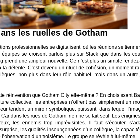
 dans les ruelles de Gotham
ions professionnelles se digitalisent, où les réunions se tienne
 équipes se croisent parfois plus sur Slack que dans les coul
ng prend une ampleur nouvelle. Ce n’est plus un simple rendez
 à la détente. C’est devenu un rituel de cohésion, un moment ra
lègues, non plus dans leur rôle habituel, mais dans un autre,
cette réinvention que Gotham City elle-même ? En choisissant B
re collective, les entreprises n’offrent pas simplement un m
 leur tendent un miroir symbolique, puissant, dans lequel l’ima
f. Car dans les rues de Gotham, rien ne se fait seul. Les énigme
ux, les ennemis trop imprévisibles. Il faut s’écouter, s’ada
surprise, les qualités insoupçonnées d’un collègue, la capacité
e l’observation d’un troisième. Le groupe se révèle à lui-même.