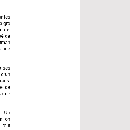
r les
algré
 dans
té de
atman
s une
à ses
 d’un
rans,
se de
ir de
e. Un
m, on
 tout