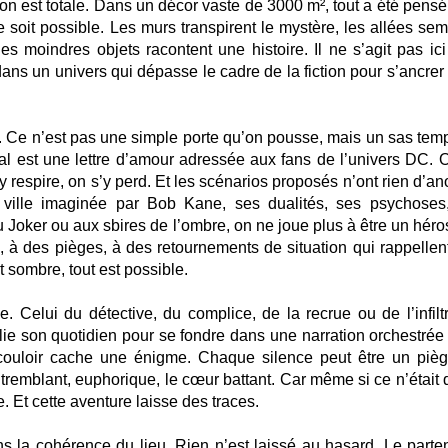
on est totale. Dans un décor vaste de 3000 m², tout a été pensé
e soit possible. Les murs transpirent le mystère, les allées sem
es moindres objets racontent une histoire. Il ne s’agit pas ici
ans un univers qui dépasse le cadre de la fiction pour s’ancrer
. Ce n’est pas une simple porte qu’on pousse, mais un sas temp
tural est une lettre d’amour adressée aux fans de l’univers DC. 
respire, on s’y perd. Et les scénarios proposés n’ont rien d’ano
a ville imaginée par Bob Kane, ses dualités, ses psychoses
Joker ou aux sbires de l’ombre, on ne joue plus à être un héros
x, à des pièges, à des retournements de situation qui rappellen
t sombre, tout est possible.
e. Celui du détective, du complice, de la recrue ou de l’infiltr
lie son quotidien pour se fondre dans une narration orchestrée
couloir cache une énigme. Chaque silence peut être un pièg
 tremblant, euphorique, le cœur battant. Car même si ce n’était 
. Et cette aventure laisse des traces.
ns la cohérence du lieu. Rien n’est laissé au hasard. Le parten