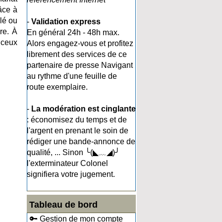
âce à
lé ou
-
Validation express
re. À
En général 24h - 48h max.
à ceux
Alors engagez-vous et profitez
librement des services de ce
partenaire de presse Navigant
au rythme d'une feuille de
route exemplaire.
-
La modération est cinglante
: économisez du temps et de
l'argent en prenant le soin de
rédiger une bande-annonce de
qualité, ... Sinon ╰(◣﹏◢)╯
l'exterminateur Colonel
signifiera votre jugement.
Tableau de bord
🔑 Gestion de mon compte