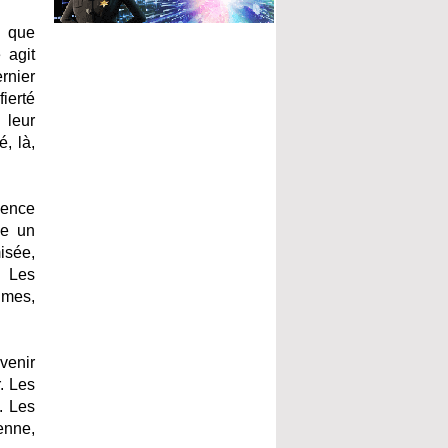
i que
 agit
rnier
ierté
 leur
, là,
ience
me un
isée,
. Les
gmes,
venir
r. Les
. Les
ienne,