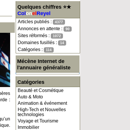
Quelques chiffres ⭐★
Col
on
el
Reyel
Articles publiés :
4377
Annonces en attente :
90
Sites réformés :
1072
Domaines fusillés :
14
Catégories :
114
Mécène Internet de
l'annuaire généraliste
Catégories
Beauté et Cosmétique
bères
Auto & Moto
rde :
Animation & événement
High-Tech et Nouvelles
technologies
qu’un
Voyage et Tourisme
ique.
Immobilier