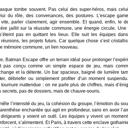
masque tombe souvent. Pas celui des super-héros, mais celu
elui du rôle, des convenances, des postures. L’escape game
vite, parler clairement, agir ensemble. Et quand, enfin, le de
e jaillit sur la réussite commune, une énergie circule. Une f
s’éteint pas en quittant les lieux. Elle suit les équipes dans
éunions, les projets futurs. Car quelque chose s’est cristallisé
 une mémoire commune, un lien nouveau.
e, Batman Escape offre un terrain idéal pour prolonger l’expér
’est pas conçu comme un simple espace de jeu, mais com
change et la détente. Un bar spacieux, baigné de lumière tam
cuter, débriefer ou simplement profiter d’un moment suspendu
tournure inattendue : on ne parle plus de chiffres, mais d’éni
secrets, pas de dossiers, mais de chauve-souris.
mêle l’intensité du jeu, la cohésion du groupe, l’émotion du sou
 parenthèse enchantée qui agit en profondeur, sans en avoir l’ai
dirigeants y voient un outil. Les équipes y vivent un moment
nforcent, s’alimentent. Et Paris, à travers cette enclave gotham