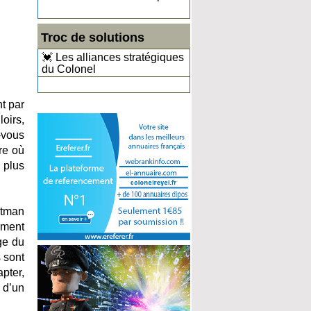
Troc de solutions
💓 Les alliances stratégiques
du Colonel
nt par
oirs,
-vous
re où
 plus
atman
oment
ge du
s sont
pter,
 d’un