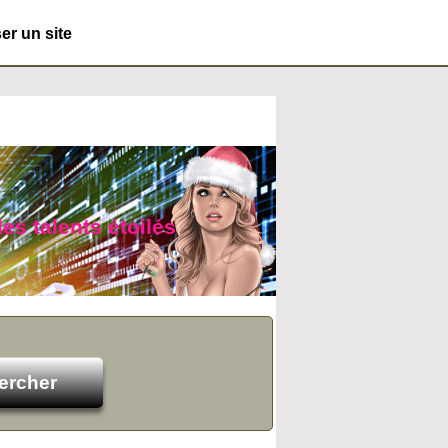
r un site
es talents étoilés