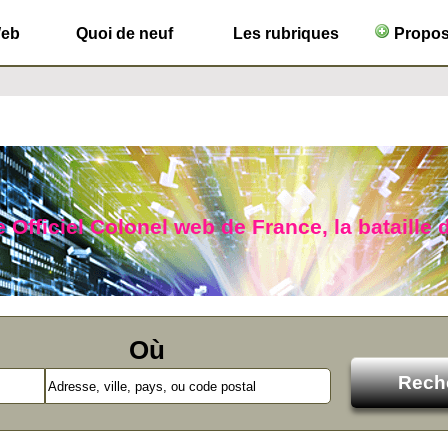
Web
Quoi de neuf
Les rubriques
Propose
 Officiel Colonel web de France, la bataille d
Où