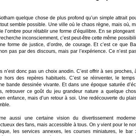
 Gotham quelque chose de plus profond qu’un simple attrait pou
 tout semble possible. Une ville où le chaos règne, mais où, m
 de l’ombre pour rétablir une forme d’équilibre. En se plongeant
n recherche inconsciemment, c’est peut-être cette même possibili
ne forme de justice, d’ordre, de courage. Et c’est ce que B
non pas par des discours, mais par l’expérience. Ce n’est pa
s n’est donc pas un choix anodin. C’est offrir à ses proches, 
hors des repères habituels. C’est se réinventer, le temps
e bande dessinée vivante. Et dans une époque saturée d’éc
es, retrouver ce goût du jeu grandeur nature a quelque cho
ur en enfance, mais d’un retour à soi. Une redécouverte du plais
mble.
ne aussi une certaine vision du divertissement modern
ctueux des fans, mais accessible à tous. On y vient pour le no
ique, les services annexes, les courses miniatures, le bar :