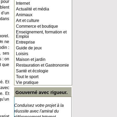
 pour
Internet
blent
Actualité et média
 d’un
Animaux
 dans
Art et culture
Commerce et boutique
Enseignement, formation et
orel.
Emploi
On ne
Entreprise
din :
Guide de jeux
, ses
Loisirs
 : on
Maison et jardin
t que
Restauration et Gastronomie
Santé et écologie
Tout le sport
é. Et
Vie pratique
 avec
Gouverné avec rigueur.
e. Et
qu’un
Conduisez votre projet à la
réussite avec l'amiral du
ariat
référencement Internet