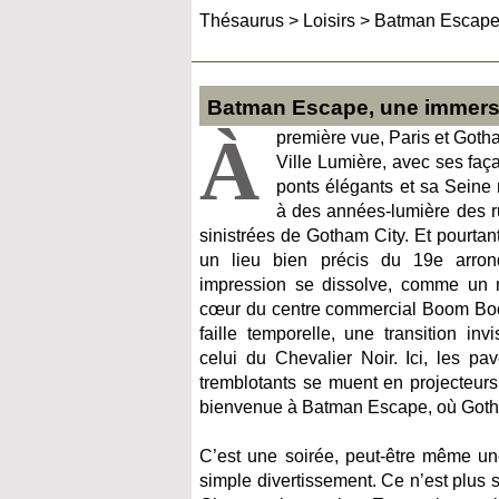
Thésaurus
>
Loisirs
>
Batman Escape, 
Batman Escape, une immersio
À
première vue, Paris et Goth
Ville Lumière, avec ses fa
ponts élégants et sa Seine 
à des années-lumière des r
sinistrées de Gotham City. Et pourtant,
un lieu bien précis du 19e arron
impression se dissolve, comme un m
cœur du centre commercial Boom Boom
faille temporelle, une transition in
celui du Chevalier Noir. Ici, les p
tremblotants se muent en projecteurs
bienvenue à Batman Escape, où Goth
C’est une soirée, peut-être même une
simple divertissement. Ce n’est plus 