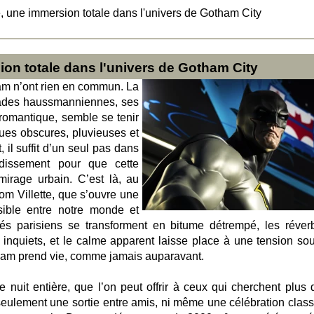
une immersion totale dans l'univers de Gotham City
n totale dans l'univers de Gotham City
am n’ont rien en commun. La
çades haussmanniennes, ses
romantique, semble se tenir
ues obscures, pluvieuses et
 il suffit d’un seul pas dans
dissement pour que cette
irage urbain. C’est là, au
 Villette, que s’ouvre une
visible entre notre monde et
avés parisiens se transforment en bitume détrempé, les réver
 inquiets, et le calme apparent laisse place à une tension sou
am prend vie, comme jamais auparavant.
 nuit entière, que l’on peut offrir à ceux qui cherchent plus 
seulement une sortie entre amis, ni même une célébration class