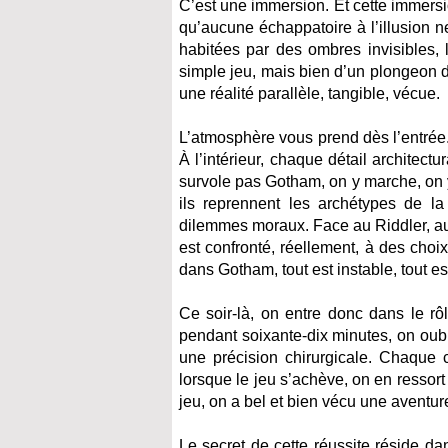
C’est une immersion. Et cette immersi
qu’aucune échappatoire à l’illusion n
habitées par des ombres invisibles, l
simple jeu, mais bien d’un plongeon d
une réalité parallèle, tangible, vécue.
L’atmosphère vous prend dès l’entrée
À l’intérieur, chaque détail architec
survole pas Gotham, on y marche, on y 
ils reprennent les archétypes de l
dilemmes moraux. Face au Riddler, au 
est confronté, réellement, à des choi
dans Gotham, tout est instable, tout es
Ce soir-là, on entre donc dans le rôl
pendant soixante-dix minutes, on oub
une précision chirurgicale. Chaque 
lorsque le jeu s’achève, on en ressort
jeu, on a bel et bien vécu une aventure
Le secret de cette réussite réside da