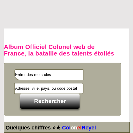
Album Officiel Colonel web de
France, la bataille des talents étoilés
Quelques chiffres ⭐★
Col
on
el
Reyel