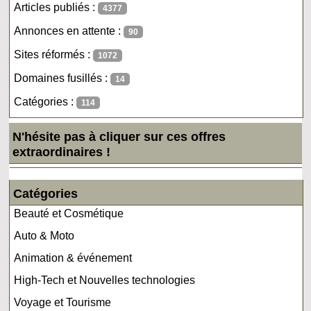
Articles publiés :
4377
Annonces en attente :
90
Sites réformés :
1072
Domaines fusillés :
14
Catégories :
114
N'hésite pas à cliquer sur ces offres
extraordinaires !
Catégories
Beauté et Cosmétique
Auto & Moto
Animation & événement
High-Tech et Nouvelles technologies
Voyage et Tourisme