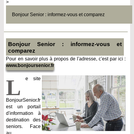
>
Bonjour Senior : informez-vous et comparez
Bonjour Senior : informez-vous et
comparez
Pour en savoir plus à propos de l'adresse, c'est par ici :
www.bonjoursenior.fr
L
e site
BonjourSenior.fr
est un portail
d'information à
destination des
seniors. Face
au