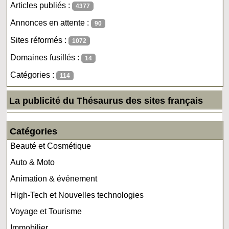
Articles publiés :
4377
Annonces en attente :
90
Sites réformés :
1072
Domaines fusillés :
14
Catégories :
114
La publicité du Thésaurus des sites français
Catégories
Beauté et Cosmétique
Auto & Moto
Animation & événement
High-Tech et Nouvelles technologies
Voyage et Tourisme
Immobilier