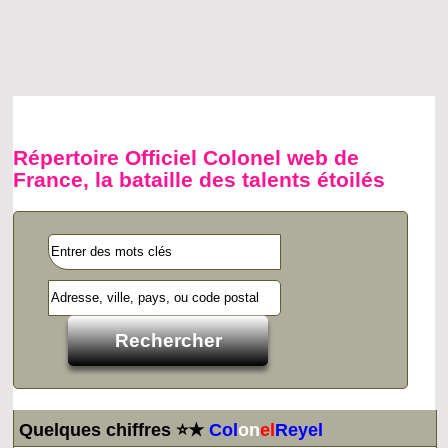
Répertoire Officiel Colonel web de
France, la bataille des talents étoilés
Quelques chiffres ⭐★
Col
on
el
Reyel