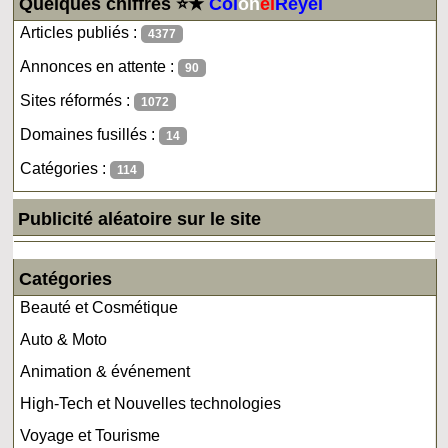
Quelques chiffres ⭐★
Col
on
el
Reyel
Articles publiés :
4377
Annonces en attente :
90
Sites réformés :
1072
Domaines fusillés :
14
Catégories :
114
Publicité aléatoire sur le site
Catégories
Beauté et Cosmétique
Auto & Moto
Animation & événement
High-Tech et Nouvelles technologies
Voyage et Tourisme