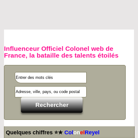
Influenceur Officiel Colonel web de
France, la bataille des talents étoilés
Quelques chiffres ⭐★
Col
on
el
Reyel