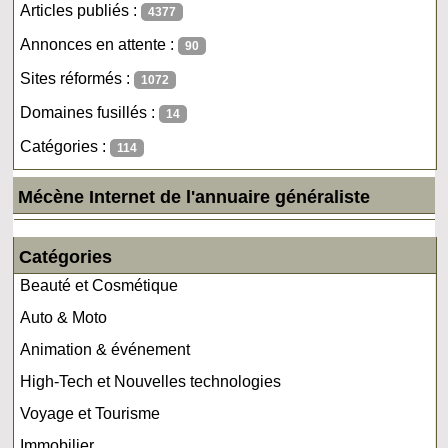
Articles publiés :
4377
Annonces en attente :
90
Sites réformés :
1072
Domaines fusillés :
14
Catégories :
114
Mécène Internet de l'annuaire généraliste
Catégories
Beauté et Cosmétique
Auto & Moto
Animation & événement
High-Tech et Nouvelles technologies
Voyage et Tourisme
Immobilier