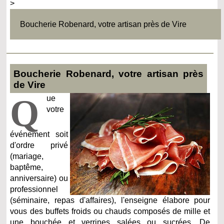
>
Boucherie Robenard, votre artisan près de Vire
Boucherie Robenard, votre artisan près
de Vire
Q
ue
votre
événement soit
d'ordre privé
(mariage,
baptême,
anniversaire) ou
professionnel
(séminaire, repas d'affaires), l'enseigne élabore pour
vous des buffets froids ou chauds composés de mille et
une bouchée et verrines salées ou sucrées. De