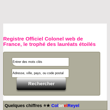
Registre Officiel Colonel web de
France, le trophé des lauréats étoilés
Quelques chiffres ⭐★
Col
on
el
Reyel