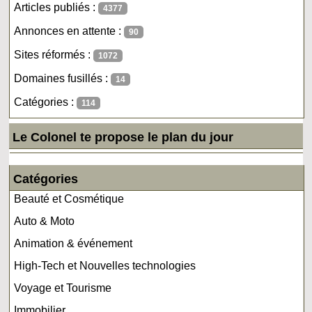
Articles publiés :
4377
Annonces en attente :
90
Sites réformés :
1072
Domaines fusillés :
14
Catégories :
114
Le Colonel te propose le plan du jour
Catégories
Beauté et Cosmétique
Auto & Moto
Animation & événement
High-Tech et Nouvelles technologies
Voyage et Tourisme
Immobilier