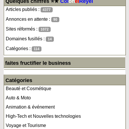
Quelques chiffres ⭐★
Col
on
el
Reyel
Articles publiés :
4377
Annonces en attente :
90
Sites réformés :
1072
Domaines fusillés :
14
Catégories :
114
faites fructifier le business
Catégories
Beauté et Cosmétique
Auto & Moto
Animation & événement
High-Tech et Nouvelles technologies
Voyage et Tourisme