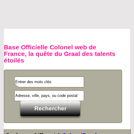
Base Officielle Colonel web de
France, la quête du Graal des talents
étoilés