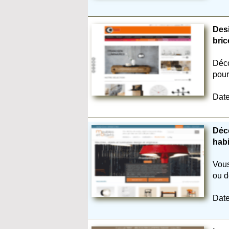
Desi
bric
Déco
pour
Date
Déco
habi
Vous
ou d
Date