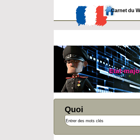
Carnet du 
Etat-major
Quoi