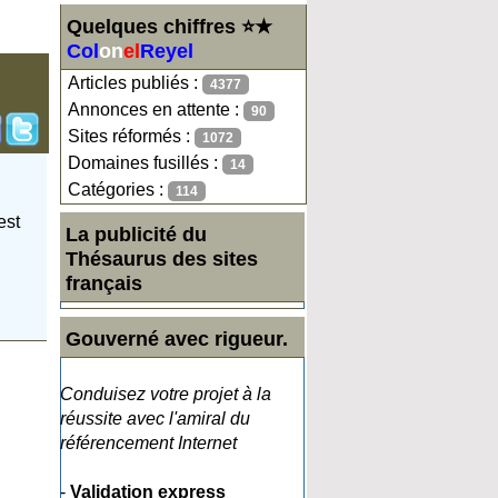
Quelques chiffres ⭐★
Col
on
el
Reyel
Articles publiés :
4377
Annonces en attente :
90
Sites réformés :
1072
Domaines fusillés :
14
Catégories :
114
est
La publicité du
Thésaurus des sites
français
Gouverné avec rigueur.
Conduisez votre projet à la
réussite avec l'amiral du
référencement Internet
-
Validation express