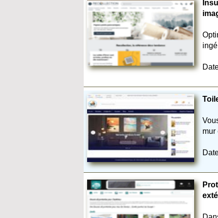
Insu
ima
Opti
ingé
Date
Toil
Vous
mur 
Date
Prot
exté
Dans