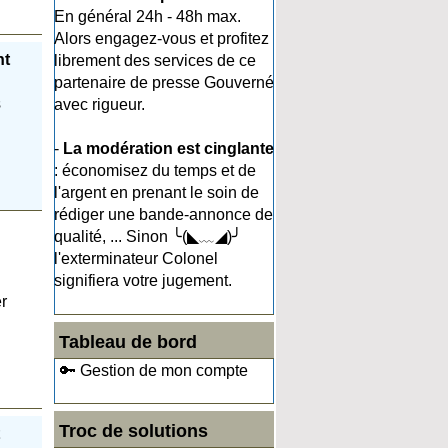
En général 24h - 48h max.
Alors engagez-vous et profitez
nt
librement des services de ce
partenaire de presse Gouverné
s
avec rigueur.
-
La modération est cinglante
: économisez du temps et de
l'argent en prenant le soin de
rédiger une bande-annonce de
qualité, ... Sinon ╰(◣﹏◢)╯
l'exterminateur Colonel
signifiera votre jugement.
er
Tableau de bord
🔑 Gestion de mon compte
Troc de solutions