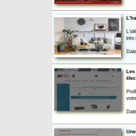
L'ha
L'id
très
Date
Les 
élec
Prof
votr
Date
Une 