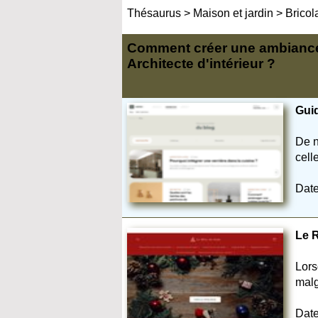
Thésaurus
>
Maison et jardin
>
Bricol
Comment créer une ambiance
Architecte d'intérieur ?
Guid
De n
cell
Date
Le R
Lors
malgr
Date