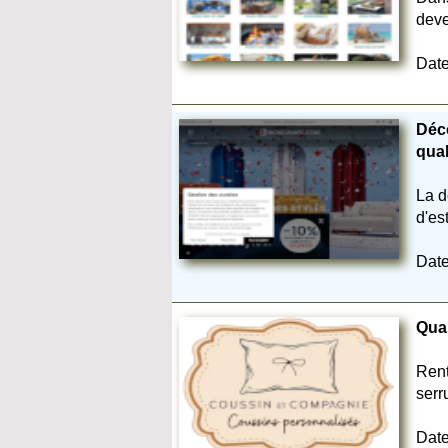
deve
Date
Déco
qual
La d
d'es
Date
Quan
Rent
serru
Date