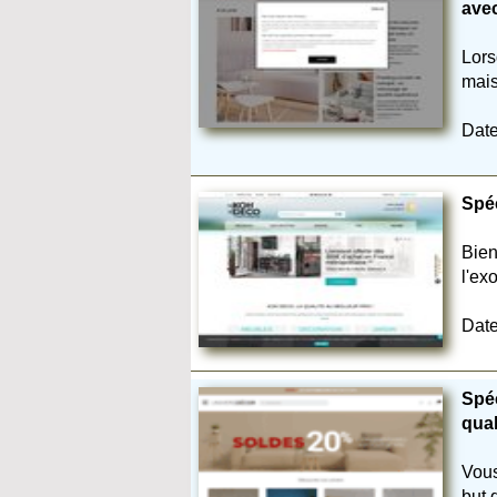
avec
Lors
mais
Date
Spéc
Bien
l'ex
Date
Spéc
qual
Vous
but 