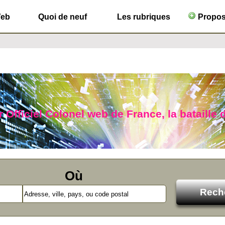
Web
Quoi de neuf
Les rubriques
Propose
 Officiel Colonel web de France, la bataille 
Où