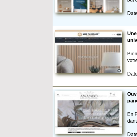
Date
Une 
uni
Bien
votr
Date
Ouvr
pan
En F
dans
Date