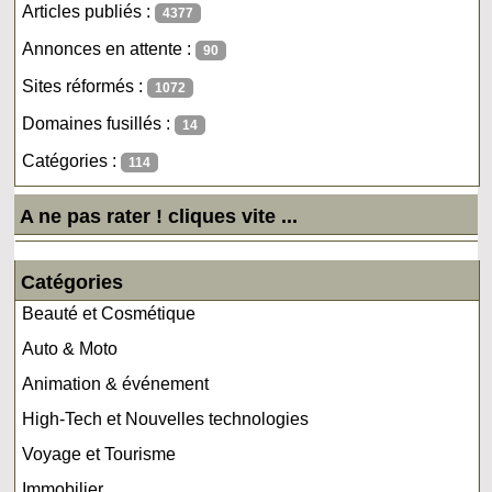
Articles publiés :
4377
Annonces en attente :
90
Sites réformés :
1072
Domaines fusillés :
14
Catégories :
114
A ne pas rater ! cliques vite ...
Catégories
Beauté et Cosmétique
Auto & Moto
Animation & événement
High-Tech et Nouvelles technologies
Voyage et Tourisme
Immobilier