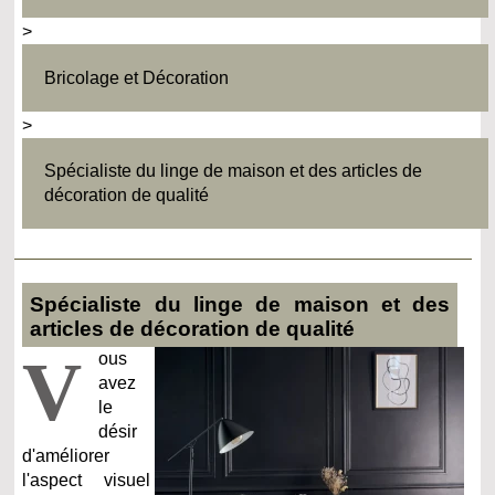
>
Bricolage et Décoration
>
Spécialiste du linge de maison et des articles de
décoration de qualité
Spécialiste du linge de maison et des
articles de décoration de qualité
V
ous
avez
le
désir
d'améliorer
l'aspect visuel