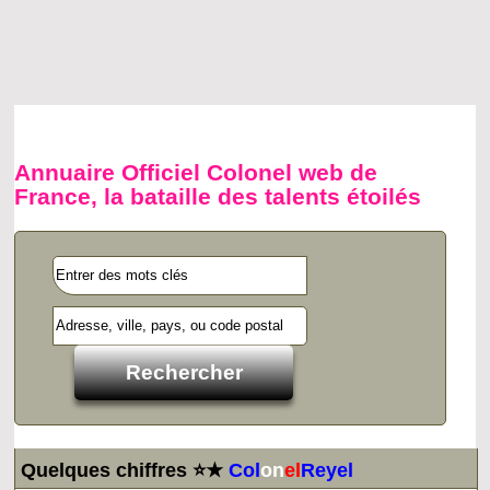
Annuaire Officiel Colonel web de
France, la bataille des talents étoilés
Quelques chiffres ⭐★
Col
on
el
Reyel