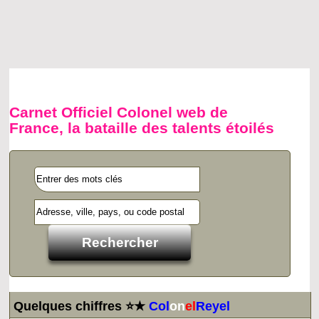
Carnet Officiel Colonel web de
France, la bataille des talents étoilés
Quelques chiffres ⭐★
Col
on
el
Reyel