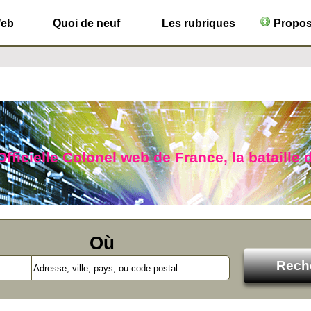
Web
Quoi de neuf
Les rubriques
Propose
fficielle Colonel web de France, la bataille d
Où