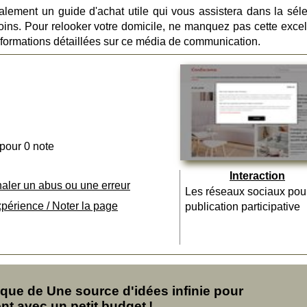
lement un guide d'achat utile qui vous assistera dans la séle
oins. Pour relooker votre domicile, ne manquez pas cette excel
nformations détaillées sur ce média de communication.
 pour 0 note
Interaction
naler un abus ou une erreur
Les réseaux sociaux pou
xpérience / Noter la page
publication participative
ue de Une source d'idées infinie pour
t avec un petit budget !