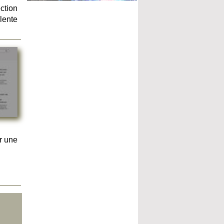
ction
lente
r une