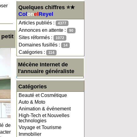
oser
Quelques chiffres ⭐★
Col
on
el
Reyel
Articles publiés :
4377
Annonces en attente :
90
petit
Sites réformés :
1072
Domaines fusillés :
14
Catégories :
114
Mécène Internet de
l'annuaire généraliste
Catégories
Beauté et Cosmétique
Auto & Moto
Animation & événement
High-Tech et Nouvelles
technologies
lé de
Voyage et Tourisme
acter
Immobilier