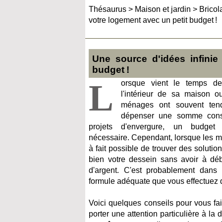
Thésaurus
>
Maison et jardin
>
Bricol
votre logement avec un petit budget !
Une source d'idées infini
budget !
L
orsque vient le temps de
l'intérieur de sa maison 
ménages ont souvent tend
dépenser une somme consi
projets d'envergure, un budget
nécessaire. Cependant, lorsque les moy
à fait possible de trouver des soluti
bien votre dessein sans avoir à d
d'argent. C'est probablement dans l
formule adéquate que vous effectuez d
Voici quelques conseils pour vous fai
porter une attention particulière à la d