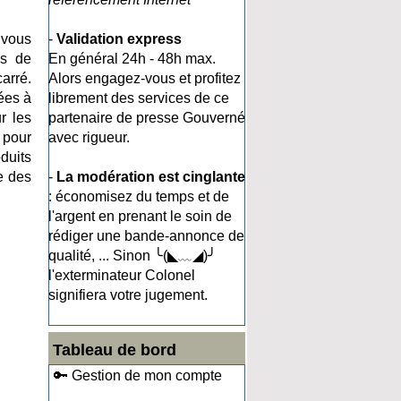
 vous
-
Validation express
ns de
En général 24h - 48h max.
arré.
Alors engagez-vous et profitez
ées à
librement des services de ce
r les
partenaire de presse Gouverné
 pour
avec rigueur.
duits
e des
-
La modération est cinglante
: économisez du temps et de
l'argent en prenant le soin de
rédiger une bande-annonce de
qualité, ... Sinon ╰(◣﹏◢)╯
l'exterminateur Colonel
signifiera votre jugement.
Tableau de bord
🔑 Gestion de mon compte