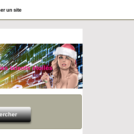
r un site
es talents étoilés