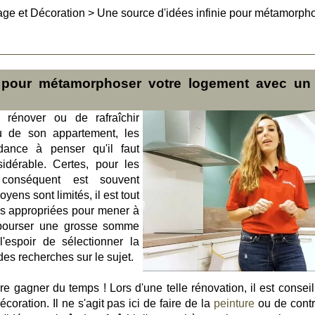
age et Décoration
>
Une source d'idées infinie pour métamorph
e pour métamorphoser votre logement avec un 
 rénover ou de rafraîchir
ou de son appartement, les
ance à penser qu'il faut
dérable. Certes, pour les
 conséquent est souvent
ens sont limités, il est tout
ons appropriées pour mener à
ébourser une grosse somme
'espoir de sélectionner la
es recherches sur le sujet.
re gagner du temps ! Lors d'une telle rénovation, il est conseil
écoration. Il ne s'agit pas ici de faire de la
peinture
ou de contr