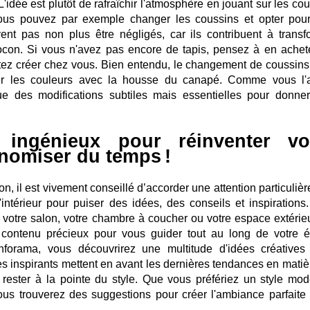
'idée est plutôt de rafraîchir l'atmosphère en jouant sur les co
Vous pouvez par exemple changer les coussins et opter pou
nt pas non plus être négligés, car ils contribuent à transf
con. Si vous n'avez pas encore de tapis, pensez à en achet
tez créer chez vous. Bien entendu, le changement de coussins
er les couleurs avec la housse du canapé. Comme vous l'
ue des modifications subtiles mais essentielles pour donne
 ingénieux pour réinventer vo
onomiser du temps !
n, il est vivement conseillé d’accorder une attention particuliè
intérieur pour puiser des idées, des conseils et inspirations
 votre salon, votre chambre à coucher ou votre espace extérieu
 contenu précieux pour vous guider tout au long de votre é
orama, vous découvrirez une multitude d'idées créatives
les inspirants mettent en avant les dernières tendances en matiè
 rester à la pointe du style. Que vous préfériez un style mod
ous trouverez des suggestions pour créer l'ambiance parfaite