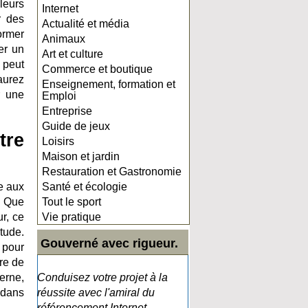
uleurs
Internet
r des
Actualité et média
ormer
Animaux
er un
Art et culture
 peut
Commerce et boutique
aurez
Enseignement, formation et
r une
Emploi
Entreprise
Guide de jeux
tre
Loisirs
Maison et jardin
Restauration et Gastronomie
re aux
Santé et écologie
. Que
Tout le sport
r, ce
Vie pratique
tude.
Gouverné avec rigueur.
 pour
re de
erne,
Conduisez votre projet à la
 dans
réussite avec l'amiral du
référencement Internet