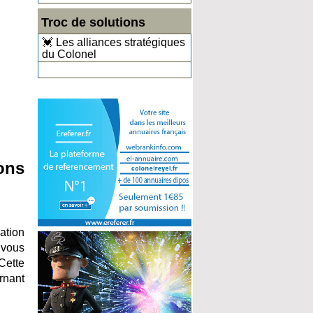
Troc de solutions
💓 Les alliances stratégiques
du Colonel
ons
ation
 vous
Cette
rnant