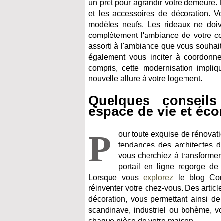
un prêt pour agrandir votre demeure. L
et les accessoires de décoration. 
modèles neufs. Les rideaux ne doive
complètement l'ambiance de votre co
assorti à l'ambiance que vous souhai
également vous inciter à coordonn
compris, cette modernisation impliq
nouvelle allure à votre logement.
Quelques conseils
espace de vie et éc
P
our toute exquise de rénovatio
tendances des architectes d'
vous cherchiez à transformer
portail en ligne regorge de
Lorsque vous
explorez
le blog Conf
réinventer votre chez-vous. Des artic
décoration, vous permettant ainsi de
scandinave, industriel ou bohème, v
chaque pièce de votre maison.