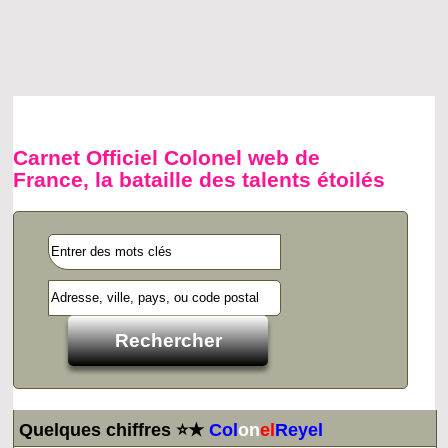
Carnet Officiel Colonel web de
France, la bataille des talents étoilés
Quelques chiffres ⭐★
Col
on
el
Reyel