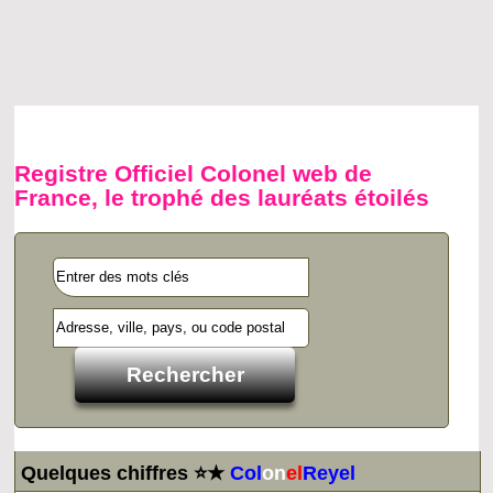
Registre Officiel Colonel web de
France, le trophé des lauréats étoilés
Quelques chiffres ⭐★
Col
on
el
Reyel