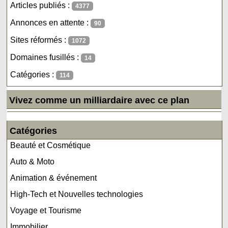
Articles publiés :
4377
Annonces en attente :
90
Sites réformés :
1072
Domaines fusillés :
14
Catégories :
114
Vivez comme un milliardaire avec ce plan
Catégories
Beauté et Cosmétique
Auto & Moto
Animation & événement
High-Tech et Nouvelles technologies
Voyage et Tourisme
Immobilier