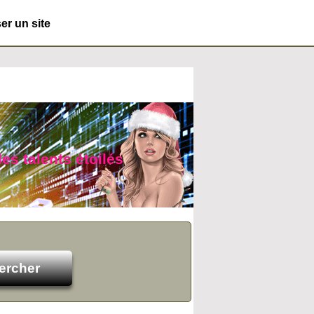
r un site
es talents étoilés