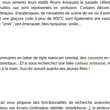
, vous aimerez leurs motifs fleuris évoquant le paradis céles
 feuilles saz sont représentés en profusion. Certains décors
riques, d'arabesques, de miniatures de scène de vie ou d'ani
r une glaçure cuite à plus de 900°C sont également une rais
"Iznik", vert émeraude, bleu turquoise, violet...
minaires en laiton de style marocain oriental, des coussins en k
orientaux... Et si vous recherchez une idée
cadeau artisanal
, 
s à la main. Succès assuré auprès des jeunes filles !
ail vous propose des fonctionnalités de recherche avancée
ous vos écrans (ordinateur, tablette, smartphone...), le protoco