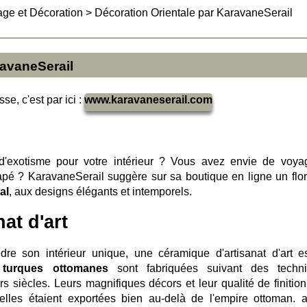
age et Décoration
>
Décoration Orientale par KaravaneSerail
ravaneSerail
se, c'est par ici :
www.karavaneserail.com
'exotisme pour votre intérieur ? Vous avez envie de voya
apé ? KaravaneSerail suggère sur sa boutique en ligne un flor
al
, aux designs élégants et intemporels.
at d'art
dre son intérieur unique, une céramique d'artisanat d'art e
 turques ottomanes
sont fabriquées suivant des techn
rs siècles. Leurs magnifiques décors et leur qualité de finition
lles étaient exportées bien au-delà de l'empire ottoman. ar