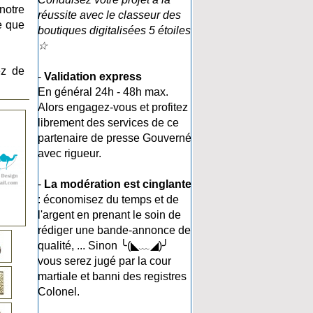
notre
réussite avec le classeur des
le que
boutiques digitalisées 5 étoiles
☆
ez de
-
Validation express
En général 24h - 48h max.
Alors engagez-vous et profitez
librement des services de ce
partenaire de presse Gouverné
avec rigueur.
-
La modération est cinglante
: économisez du temps et de
l'argent en prenant le soin de
rédiger une bande-annonce de
qualité, ... Sinon ╰(◣﹏◢)╯
vous serez jugé par la cour
martiale et banni des registres
Colonel.