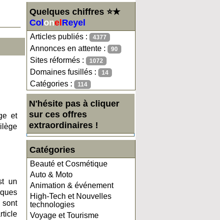
Quelques chiffres ⭐★
Col
on
el
Reyel
Articles publiés :
4377
Annonces en attente :
90
Sites réformés :
1072
Domaines fusillés :
14
Catégories :
114
N'hésite pas à cliquer
sur ces offres
ge et
extraordinaires !
ilège
Catégories
Beauté et Cosmétique
Auto & Moto
st un
Animation & événement
iques
High-Tech et Nouvelles
 sont
technologies
ticle
Voyage et Tourisme