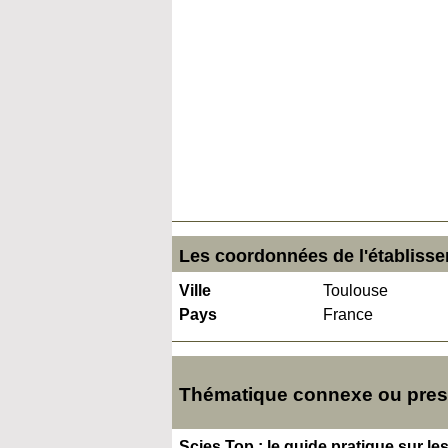
Les coordonnées de l'établisse
Ville
Toulouse
Pays
France
Thématique connexe ou presq
Scies Top : le guide pratique sur le