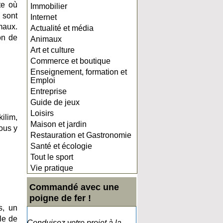
te où
Immobilier
 sont
Internet
maux.
Actualité et média
on de
Animaux
Art et culture
Commerce et boutique
Enseignement, formation et
Emploi
Entreprise
Guide de jeux
Loisirs
ilim,
Maison et jardin
vous y
Restauration et Gastronomie
Santé et écologie
Tout le sport
Vie pratique
Commandé avec une
poigne de fer !
s, un
le de
Conduisez votre projet à la