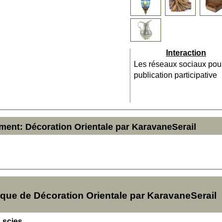
Interaction
Les réseaux sociaux pou
publication participative
ment: Décoration Orientale par KaravaneSerail
ue de Décoration Orientale par KaravaneSerail
s scies