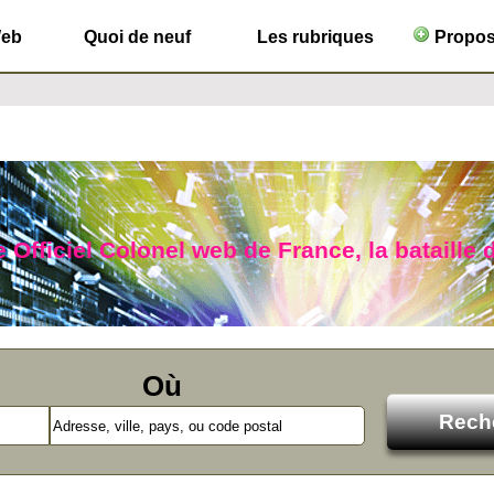
Web
Quoi de neuf
Les rubriques
Propose
 Officiel Colonel web de France, la bataille d
Où