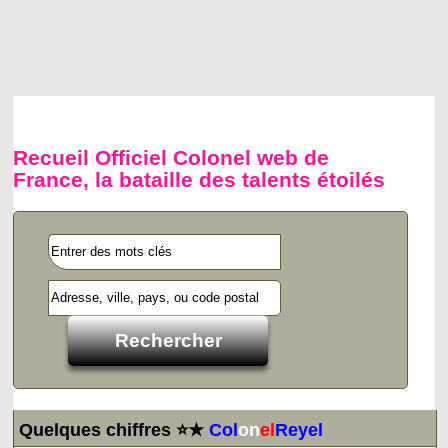
Recueil Officiel Colonel web de
France, la bataille des talents étoilés
Quelques chiffres ⭐★
Col
on
el
Reyel