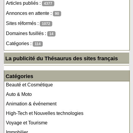
Articles publiés :
4377
Annonces en attente :
90
Sites réformés :
1072
Domaines fusillés :
14
Catégories :
114
La publicité du Thésaurus des sites français
Catégories
Beauté et Cosmétique
Auto & Moto
Animation & événement
High-Tech et Nouvelles technologies
Voyage et Tourisme
Immobilier