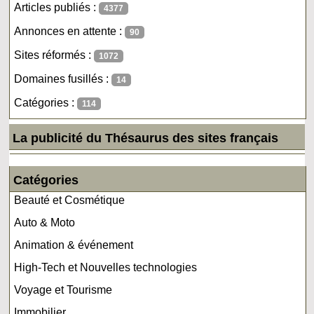
Articles publiés :
4377
Annonces en attente :
90
Sites réformés :
1072
Domaines fusillés :
14
Catégories :
114
La publicité du Thésaurus des sites français
Catégories
Beauté et Cosmétique
Auto & Moto
Animation & événement
High-Tech et Nouvelles technologies
Voyage et Tourisme
Immobilier