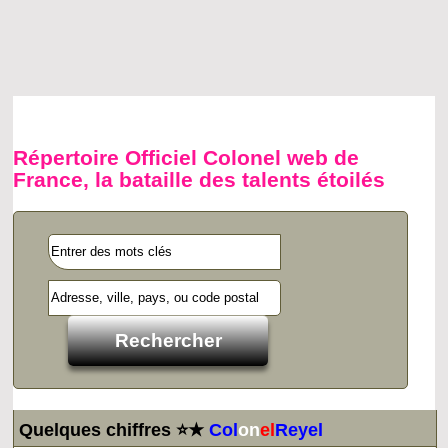
Répertoire Officiel Colonel web de
France, la bataille des talents étoilés
Quelques chiffres ⭐★
Col
on
el
Reyel