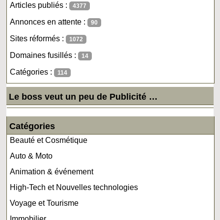
Articles publiés :
4377
Annonces en attente :
90
Sites réformés :
1072
Domaines fusillés :
14
Catégories :
114
Le boss veut un peu de Publicité …
Catégories
Beauté et Cosmétique
Auto & Moto
Animation & événement
High-Tech et Nouvelles technologies
Voyage et Tourisme
Immobilier