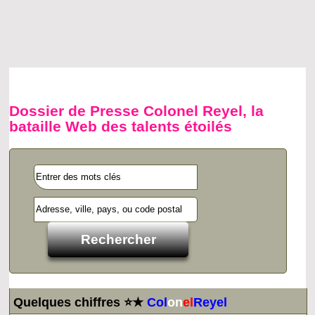
Dossier de Presse Colonel Reyel, la
bataille Web des talents étoilés
Quelques chiffres ⭐★
Col
on
el
Reyel