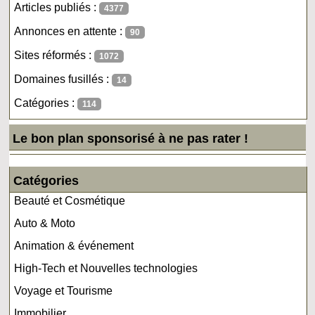
Articles publiés :
4377
Annonces en attente :
90
Sites réformés :
1072
Domaines fusillés :
14
Catégories :
114
Le bon plan sponsorisé à ne pas rater !
Catégories
Beauté et Cosmétique
Auto & Moto
Animation & événement
High-Tech et Nouvelles technologies
Voyage et Tourisme
Immobilier