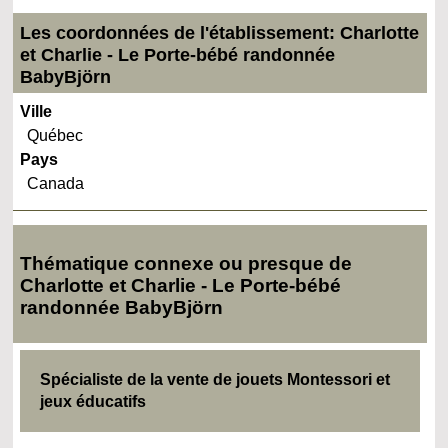
Les coordonnées de l'établissement: Charlotte
et Charlie - Le Porte-bébé randonnée
BabyBjörn
Ville
Québec
Pays
Canada
Thématique connexe ou presque de
Charlotte et Charlie - Le Porte-bébé
randonnée BabyBjörn
Spécialiste de la vente de jouets Montessori et
jeux éducatifs