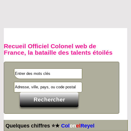
Recueil Officiel Colonel web de
France, la bataille des talents étoilés
Quelques chiffres ⭐★
Col
on
el
Reyel