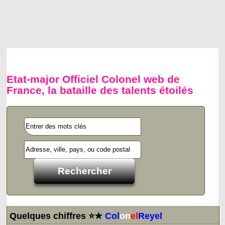
Etat-major Officiel Colonel web de
France, la bataille des talents étoilés
Quelques chiffres ⭐★
Col
on
el
Reyel