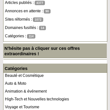
Articles publiés :
4377
Annonces en attente :
90
Sites réformés :
1072
Domaines fusillés :
14
Catégories :
114
N'hésite pas à cliquer sur ces offres
extraordinaires !
Catégories
Beauté et Cosmétique
Auto & Moto
Animation & événement
High-Tech et Nouvelles technologies
Voyage et Tourisme