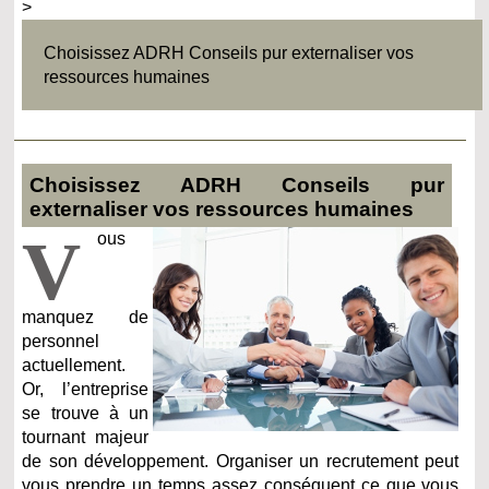
>
Choisissez ADRH Conseils pur externaliser vos
ressources humaines
Choisissez ADRH Conseils pur
externaliser vos ressources humaines
V
ous
manquez de
personnel
actuellement.
Or, l’entreprise
se trouve à un
tournant majeur
de son développement. Organiser un recrutement peut
vous prendre un temps assez conséquent ce que vous