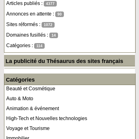
Articles publiés :
4377
Annonces en attente :
90
Sites réformés :
1072
Domaines fusillés :
14
Catégories :
114
La publicité du Thésaurus des sites français
Catégories
Beauté et Cosmétique
Auto & Moto
Animation & événement
High-Tech et Nouvelles technologies
Voyage et Tourisme
Immobilier