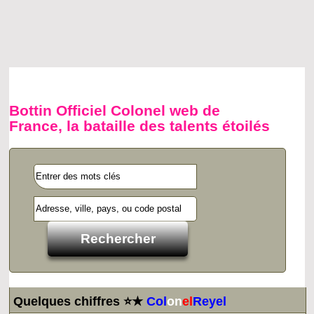
Bottin Officiel Colonel web de
France, la bataille des talents étoilés
Quelques chiffres ⭐★
Col
on
el
Reyel