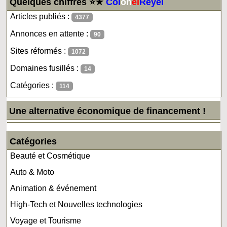
Quelques chiffres ⭐★
Col
on
el
Reyel
Articles publiés :
4377
Annonces en attente :
90
Sites réformés :
1072
Domaines fusillés :
14
Catégories :
114
Une alternative économique de financement !
Catégories
Beauté et Cosmétique
Auto & Moto
Animation & événement
High-Tech et Nouvelles technologies
Voyage et Tourisme