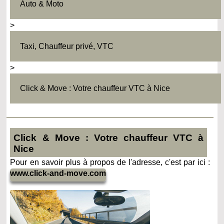
Auto & Moto
>
Taxi, Chauffeur privé, VTC
>
Click & Move : Votre chauffeur VTC à Nice
Click & Move : Votre chauffeur VTC à
Nice
Pour en savoir plus à propos de l'adresse, c'est par ici :
www.click-and-move.com