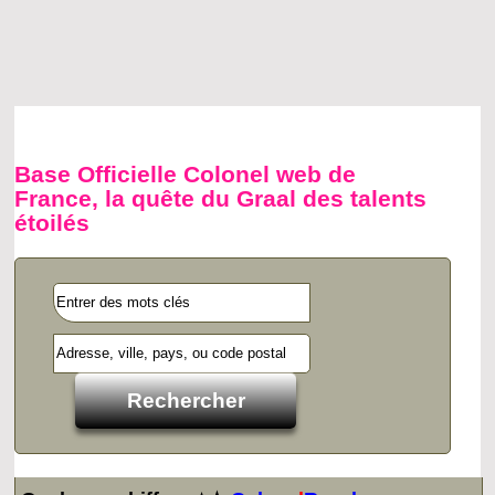
Base Officielle Colonel web de
France, la quête du Graal des talents
étoilés