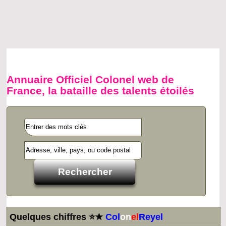
Annuaire Officiel Colonel web de
France, la bataille des talents étoilés
Quelques chiffres ⭐★
Col
on
el
Reyel