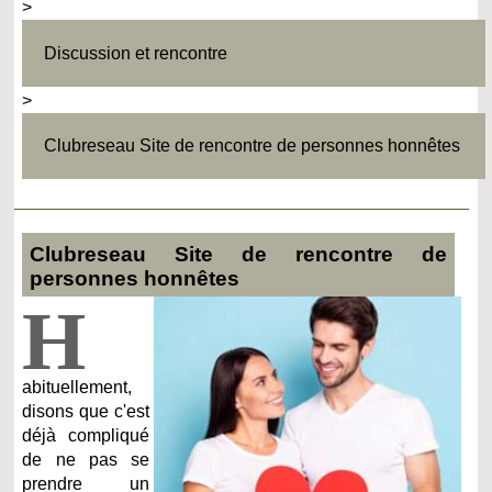
>
Discussion et rencontre
>
Clubreseau Site de rencontre de personnes honnêtes
Clubreseau Site de rencontre de
personnes honnêtes
H
abituellement,
disons que c'est
déjà compliqué
de ne pas se
prendre un