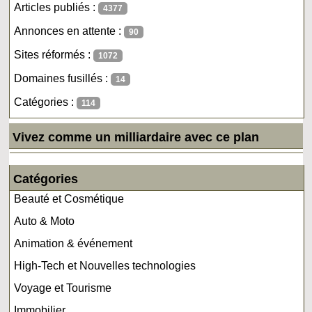
Articles publiés :
4377
Annonces en attente :
90
Sites réformés :
1072
Domaines fusillés :
14
Catégories :
114
Vivez comme un milliardaire avec ce plan
Catégories
Beauté et Cosmétique
Auto & Moto
Animation & événement
High-Tech et Nouvelles technologies
Voyage et Tourisme
Immobilier