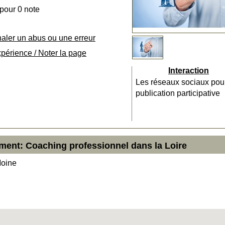
 pour 0 note
naler un abus ou une erreur
xpérience / Noter la page
Interaction
Les réseaux sociaux pou
publication participative
ment: Coaching professionnel dans la Loire
Moine