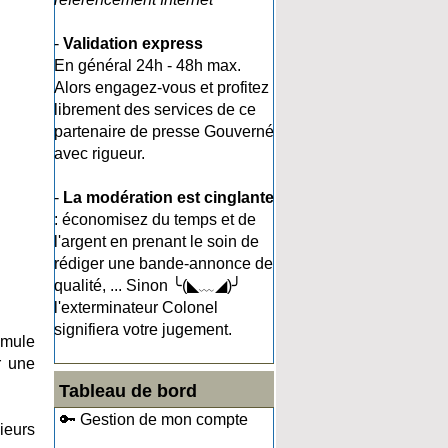
-
Validation express
En général 24h - 48h max.
Alors engagez-vous et profitez
librement des services de ce
partenaire de presse Gouverné
avec rigueur.
-
La modération est cinglante
: économisez du temps et de
l'argent en prenant le soin de
rédiger une bande-annonce de
qualité, ... Sinon ╰(◣﹏◢)╯
l'exterminateur Colonel
signifiera votre jugement.
umule
r une
Tableau de bord
🔑 Gestion de mon compte
ieurs