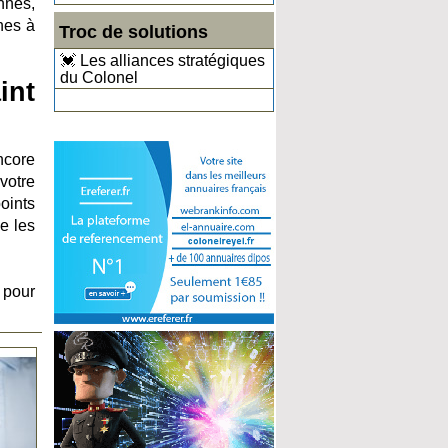
nnes,
nes à
Troc de solutions
💓 Les alliances stratégiques
du Colonel
int
ncore
votre
oints
de les
 pour