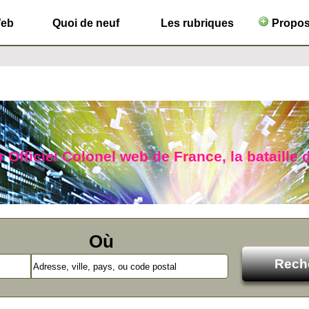
Web
Quoi de neuf
Les rubriques
Propose
 Officiel Colonel web de France, la bataille 
Où