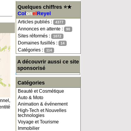
Quelques chiffres ⭐★
Col
on
el
Reyel
Articles publiés :
4377
Annonces en attente :
90
Sites réformés :
1072
Domaines fusillés :
14
Catégories :
114
A découvrir aussi ce site
sponsorisé
Catégories
Beauté et Cosmétique
Auto & Moto
nnel,
Animation & événement
ntité
High-Tech et Nouvelles
technologies
Voyage et Tourisme
Immobilier