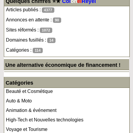
Quelques chiffres ⭐★
Col
on
el
Reyel
Articles publiés :
4377
Annonces en attente :
90
Sites réformés :
1072
Domaines fusillés :
14
Catégories :
114
Une alternative économique de financement !
Catégories
Beauté et Cosmétique
Auto & Moto
Animation & événement
High-Tech et Nouvelles technologies
Voyage et Tourisme