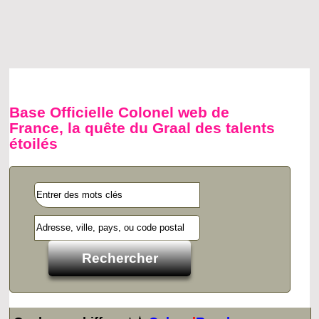
Base Officielle Colonel web de
France, la quête du Graal des talents
étoilés