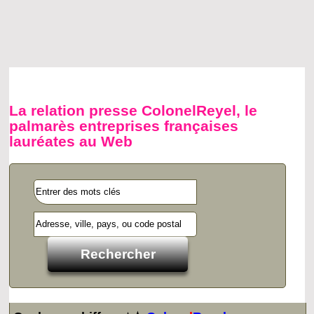
La relation presse ColonelReyel, le
palmarès entreprises françaises
lauréates au Web