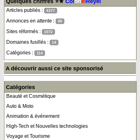
Quelques chiffres ⭐★
Col
on
el
Reyel
Articles publiés :
4377
Annonces en attente :
90
Sites réformés :
1072
Domaines fusillés :
14
Catégories :
114
A découvrir aussi ce site sponsorisé
Catégories
Beauté et Cosmétique
Auto & Moto
Animation & événement
High-Tech et Nouvelles technologies
Voyage et Tourisme