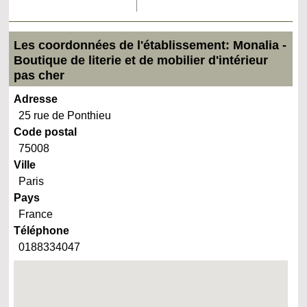
Les coordonnées de l'établissement: Monalia -
Boutique de literie et de mobilier d'intérieur
pas cher
Adresse
25 rue de Ponthieu
Code postal
75008
Ville
Paris
Pays
France
Téléphone
0188334047