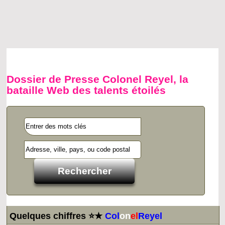
Dossier de Presse Colonel Reyel, la
bataille Web des talents étoilés
Quelques chiffres ⭐★
Col
on
el
Reyel