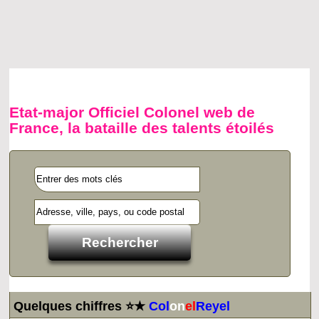
Etat-major Officiel Colonel web de
France, la bataille des talents étoilés
Quelques chiffres ⭐★
Col
on
el
Reyel