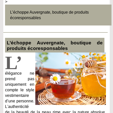
>
L’échoppe Auvergnate, boutique de produits
écoresponsables
L’échoppe Auvergnate, boutique de
produits écoresponsables
L’
élégance ne
prend pas
uniquement en
compte le style
vestimentaire
d’une personne.
L'authenticité
de la beauté de la peau rime avec la nature absolue.