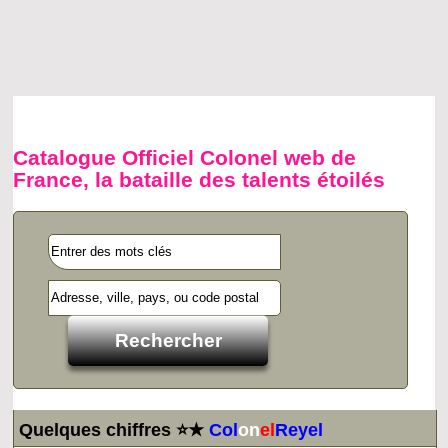
Catalogue Officiel Colonel web de
France, la bataille des talents étoilés
Quelques chiffres ⭐★
Col
on
el
Reyel