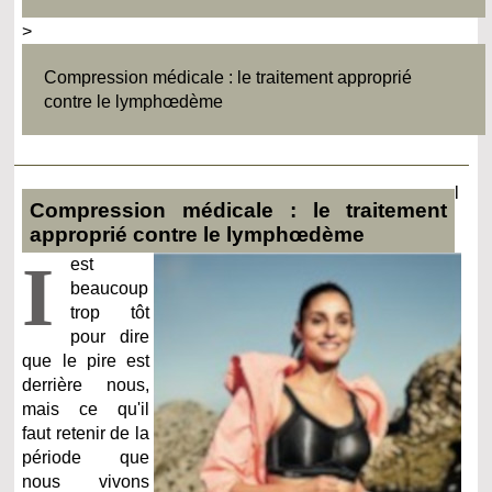
>
Compression médicale : le traitement approprié
contre le lymphœdème
l
Compression médicale : le traitement
approprié contre le lymphœdème
I
est
beaucoup
trop tôt
pour dire
que le pire est
derrière nous,
mais ce qu'il
faut retenir de la
période que
nous vivons