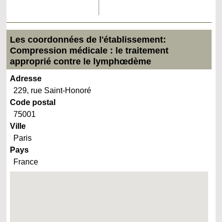
Les coordonnées de l'établissement:
Compression médicale : le traitement
approprié contre le lymphœdème
Adresse
229, rue Saint-Honoré
Code postal
75001
Ville
Paris
Pays
France