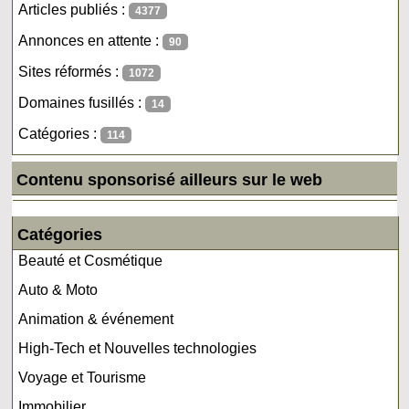
Articles publiés :
4377
Annonces en attente :
90
Sites réformés :
1072
Domaines fusillés :
14
Catégories :
114
Contenu sponsorisé ailleurs sur le web
Catégories
Beauté et Cosmétique
Auto & Moto
Animation & événement
High-Tech et Nouvelles technologies
Voyage et Tourisme
Immobilier