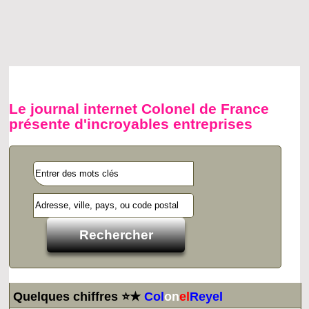
Le journal internet Colonel de France
présente d'incroyables entreprises
Quelques chiffres ⭐★
Col
on
el
Reyel