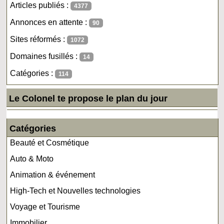
Articles publiés :
4377
Annonces en attente :
90
Sites réformés :
1072
Domaines fusillés :
14
Catégories :
114
Le Colonel te propose le plan du jour
Catégories
Beauté et Cosmétique
Auto & Moto
Animation & événement
High-Tech et Nouvelles technologies
Voyage et Tourisme
Immobilier