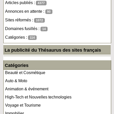
Articles publiés :
4377
Annonces en attente :
90
Sites réformés :
1072
Domaines fusillés :
14
Catégories :
114
La publicité du Thésaurus des sites français
Catégories
Beauté et Cosmétique
Auto & Moto
Animation & événement
High-Tech et Nouvelles technologies
Voyage et Tourisme
Immobilier