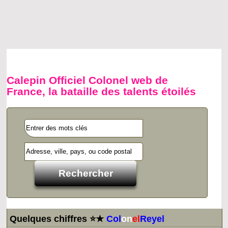
Calepin Officiel Colonel web de
France, la bataille des talents étoilés
Quelques chiffres ⭐★
Col
on
el
Reyel