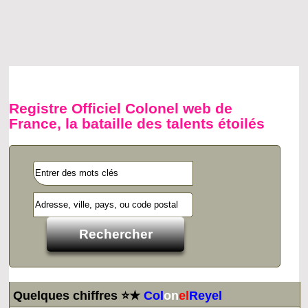
Registre Officiel Colonel web de
France, la bataille des talents étoilés
Quelques chiffres ⭐★
Col
on
el
Reyel