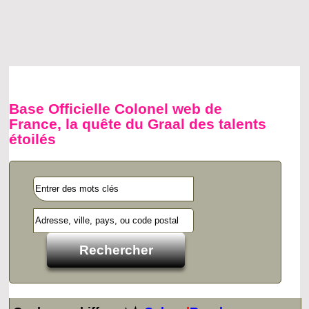
Base Officielle Colonel web de
France, la quête du Graal des talents
étoilés