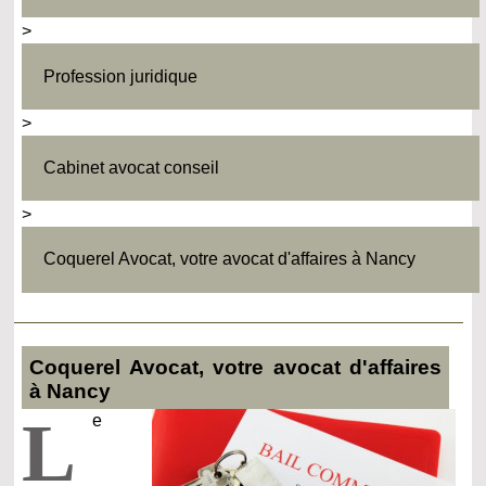
>
Profession juridique
>
Cabinet avocat conseil
>
Coquerel Avocat, votre avocat d'affaires à Nancy
Coquerel Avocat, votre avocat d'affaires
à Nancy
L
e