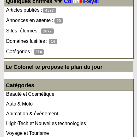
Quelques chiffres ⭐★
Col
on
el
Reyel
Articles publiés :
4377
Annonces en attente :
90
Sites réformés :
1072
Domaines fusillés :
14
Catégories :
114
Le Colonel te propose le plan du jour
Catégories
Beauté et Cosmétique
Auto & Moto
Animation & événement
High-Tech et Nouvelles technologies
Voyage et Tourisme