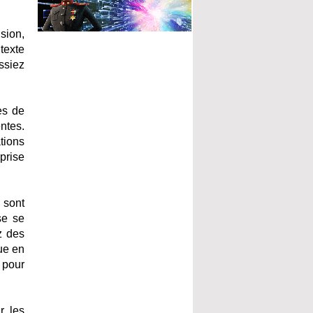
sion,
 texte
ssiez
es de
entes.
ations
prise
 sont
se se
z des
que en
 pour
r les