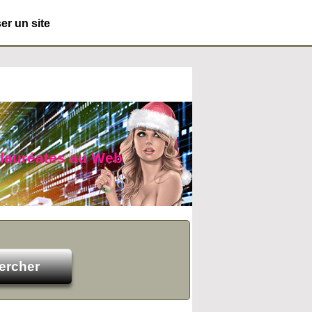
r un site
s lauréates au Web