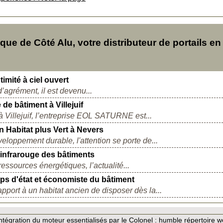
e de Côté Alu, votre distributeur de portails en
imité à ciel ouvert
d’agrément, il est devenu...
e bâtiment à Villejuif
à Villejuif, l’entreprise EOL SATURNE est...
n Habitat plus Vert à Nevers
eloppement durable, l'attention se porte de...
 infrarouge des bâtiments
ssources énergétiques, l’actualité...
rps d'état et économiste du bâtiment
port à un habitat ancien de disposer dès la...
tégration du moteur essentialisés par le Colonel :
humble répertoire we