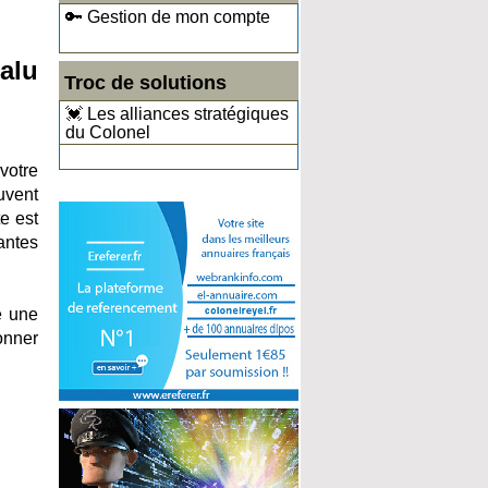
🔑 Gestion de mon compte
 alu
Troc de solutions
💓 Les alliances stratégiques
du Colonel
votre
ouvent
te est
tantes
e une
onner