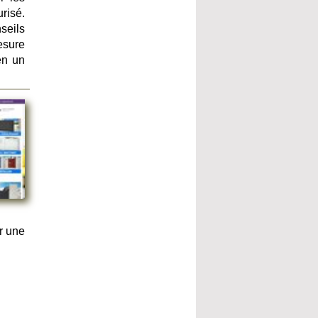
urisé.
seils
mesure
en un
r une