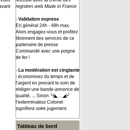
avant
registres web Made in France
-
Validation express
En général 24h - 48h max.
Alors engagez-vous et profitez
librement des services de ce
partenaire de presse
Commandé avec une poigne
de fer !
-
La modération est cinglante
: économisez du temps et de
l'argent en prenant le soin de
rédiger une bande-annonce de
qualité, ... Sinon ╰(◣﹏◢)╯
l'exterminateur Colonel
signifiera votre jugement.
Tableau de bord