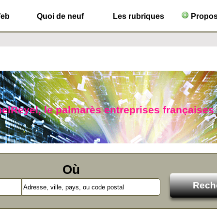
Web
Quoi de neuf
Les rubriques
Propose
nelReyel, le palmarès entreprises française
Où