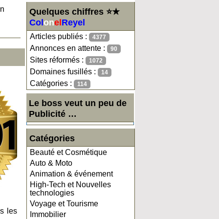
en
Quelques chiffres ⭐★
Col
on
el
Reyel
Articles publiés :
4377
Annonces en attente :
90
Sites réformés :
1072
Domaines fusillés :
14
Catégories :
114
Le boss veut un peu de
Publicité …
Catégories
Beauté et Cosmétique
Auto & Moto
Animation & événement
High-Tech et Nouvelles
technologies
Voyage et Tourisme
s les
Immobilier