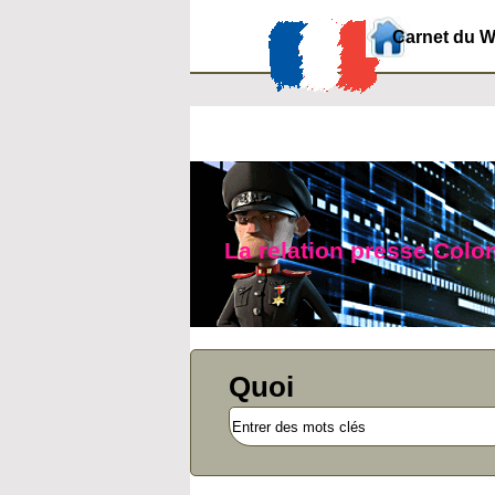
Carnet du 
La relation presse Colo
Quoi