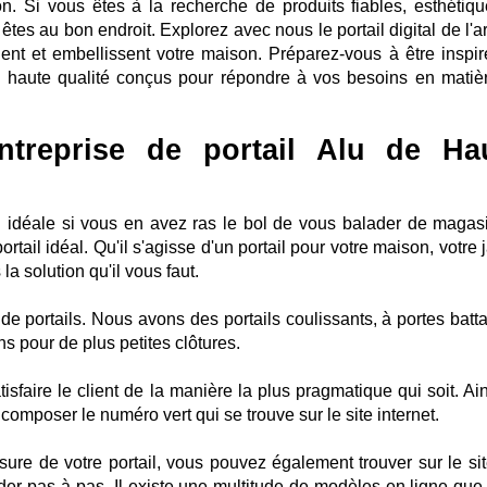
n. Si vous êtes à la recherche de produits fiables, esthétiqu
êtes au bon endroit. Explorez avec nous le portail digital de l'a
gent et embellissent votre maison. Préparez-vous à être inspir
haute qualité conçus pour répondre à vos besoins en matiè
entreprise de portail Alu de Ha
on idéale si vous en avez ras le bol de vous balader de magas
tail idéal. Qu'il s'agisse d'un portail pour votre maison, votre 
a solution qu'il vous faut.
de portails. Nous avons des portails coulissants, à portes batta
ons pour de plus petites clôtures.
sfaire le client de la manière la plus pragmatique qui soit. Ain
omposer le numéro vert qui se trouve sur le site internet.
re de votre portail, vous pouvez également trouver sur le sit
der pas à pas. Il existe une multitude de modèles en ligne que