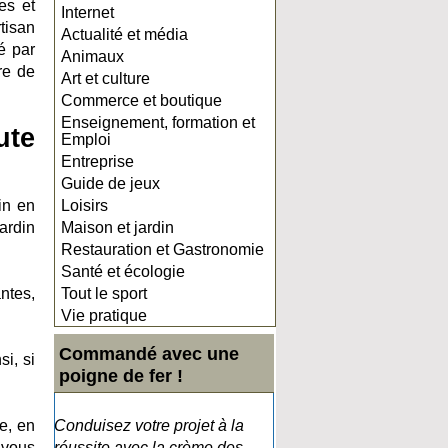
es et
Internet
rtisan
Actualité et média
é par
Animaux
re de
Art et culture
Commerce et boutique
Enseignement, formation et
ute
Emploi
Entreprise
Guide de jeux
in en
Loisirs
jardin
Maison et jardin
Restauration et Gastronomie
Santé et écologie
ntes,
Tout le sport
Vie pratique
Commandé avec une
si, si
poigne de fer !
e, en
Conduisez votre projet à la
 vous
réussite avec la crème des