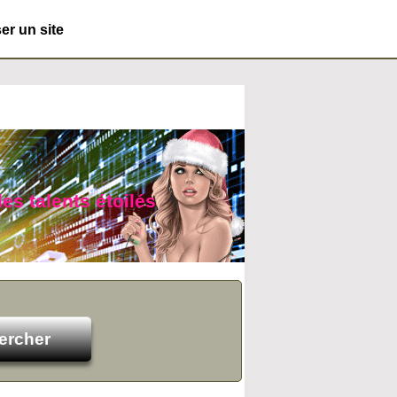
r un site
es talents étoilés