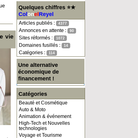
que
Quelques chiffres ⭐★
Col
on
el
Reyel
Articles publiés :
4377
Annonces en attente :
90
e vie
Sites réformés :
1072
Domaines fusillés :
14
Catégories :
114
Une alternative
économique de
financement !
Catégories
Beauté et Cosmétique
Auto & Moto
Animation & événement
High-Tech et Nouvelles
technologies
Voyage et Tourisme