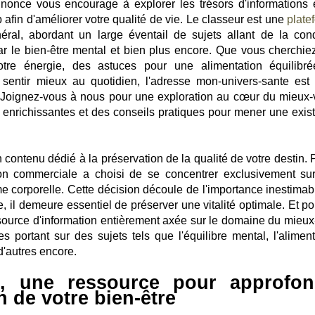
annonce vous encourage à explorer les trésors d'informations 
b afin d'améliorer votre qualité de vie. Le classeur est une
plate
al, abordant un large éventail de sujets allant de la cond
par le bien-être mental et bien plus encore. Que vous cherchie
tre énergie, des astuces pour une alimentation équilibr
entir mieux au quotidien, l'adresse mon-univers-sante est 
 Joignez-vous à nous pour une exploration au cœur du mieux-v
 enrichissantes et des conseils pratiques pour mener une exis
ontenu dédié à la préservation de la qualité de votre destin. 
tion commerciale a choisi de se concentrer exclusivement su
me corporelle. Cette décision découle de l'importance inestimab
, il demeure essentiel de préserver une vitalité optimale. Et po
source d'information entièrement axée sur le domaine du mieux-
es portant sur des sujets tels que l'équilibre mental, l'aliment
 d'autres encore.
, une ressource pour approfon
 de votre bien-être