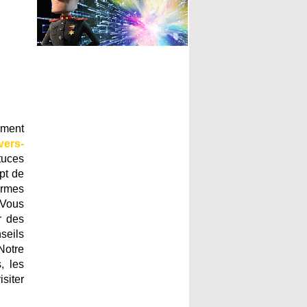
ement
vers-
tuces
pt de
ormes
 Vous
r des
seils
Notre
, les
siter