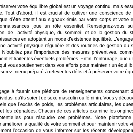
éserver votre équilibre global est un voyage continu, mais esse
. Tout d'abord, il est crucial de cultiver une conscience de 
que d'être attentif aux signaux émis par votre corps et votre es
 connaissances joue un rôle essentiel. Renseignez-vous su
on, de l'activité physique, du sommeil et de la gestion du st
aissances en adoptant un mode d'existence équilibré. L'engag
ne activité physique régulière et des routines de gestion du s
al. N'oubliez pas l'importance des mesures préventives, comm
ent et traiter les éventuels problèmes. Enfin, l'entourage joue u
qui vous soutiennent dans vos efforts pour maintenir un équilib
erez mieux préparé à relever les défis et à préserver votre équi
gage à fournir une pléthore de renseignements concernant d
ividus, qu'ils soient de sexe masculin ou féminin. Vous y découv
els que l'excès de poids, les problèmes articulaires, les ques
 et les céphalées. Chacun de ces articles examine les origines
tentielles pour résoudre ces problèmes. Notre plateforme 
améliorer la qualité de votre sommeil et pour maintenir votre vi
ment l'occasion de vous informer sur les récents développe