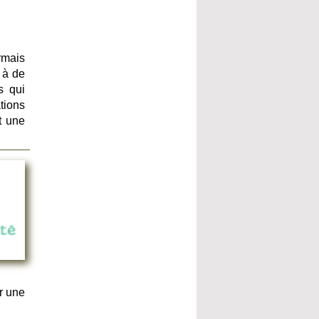
rmais
 à de
s qui
tions
t une
r une