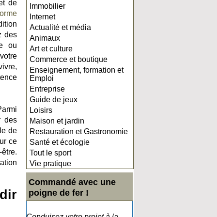
et de
Immobilier
forme
Internet
ition
Actualité et média
z des
Animaux
ée ou
Art et culture
votre
Commerce et boutique
ivre,
Enseignement, formation et
tence
Emploi
Entreprise
Guide de jeux
Parmi
Loisirs
r des
Maison et jardin
le de
Restauration et Gastronomie
ur ce
Santé et écologie
être.
Tout le sport
ation
Vie pratique
Commandé avec une
dir
poigne de fer !
Conduisez votre projet à la