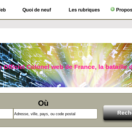
Web
Quoi de neuf
Les rubriques
Propose
 Officiel Colonel web de France, la bataille d
Où