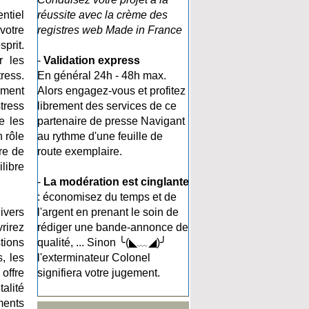
ntiel
réussite avec la crème des
votre
registres web Made in France
prit.
r les
-
Validation express
ress.
En général 24h - 48h max.
ement
Alors engagez-vous et profitez
tress
librement des services de ce
e les
partenaire de presse Navigant
n rôle
au rythme d'une feuille de
re de
route exemplaire.
libre
-
La modération est cinglante
: économisez du temps et de
ivers
l'argent en prenant le soin de
rirez
rédiger une bande-annonce de
tions
qualité, ... Sinon ╰(◣﹏◢)╯
, les
l'exterminateur Colonel
offre
signifiera votre jugement.
talité
ments