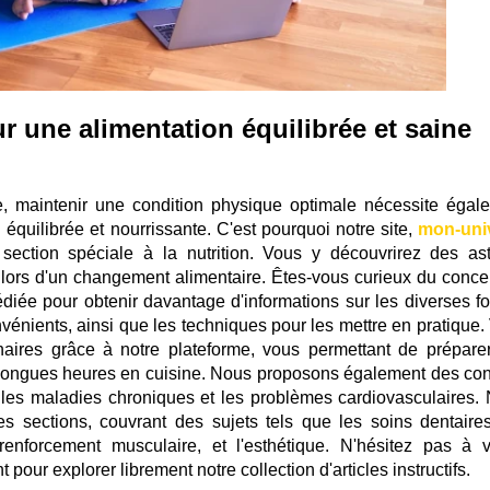
 une alimentation équilibrée et saine
ue, maintenir une condition physique optimale nécessite égal
 équilibrée et nourrissante. C'est pourquoi notre site,
mon-uni
section spéciale à la nutrition. Vous y découvrirez des as
é lors d'un changement alimentaire. Êtes-vous curieux du conce
diée pour obtenir davantage d'informations sur les diverses f
nvénients, ainsi que les techniques pour les mettre en pratique.
aires grâce à notre plateforme, vous permettant de prépare
de longues heures en cuisine. Nous proposons également des con
r les maladies chroniques et les problèmes cardiovasculaires. 
s sections, couvrant des sujets tels que les soins dentaires
renforcement musculaire, et l'esthétique. N'hésitez pas à vi
ur explorer librement notre collection d'articles instructifs.