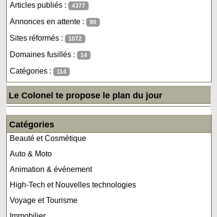
Articles publiés :
4377
Annonces en attente :
90
Sites réformés :
1072
Domaines fusillés :
14
Catégories :
114
Le Colonel te propose le plan du jour
Catégories
Beauté et Cosmétique
Auto & Moto
Animation & événement
High-Tech et Nouvelles technologies
Voyage et Tourisme
Immobilier