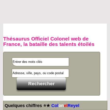
Thésaurus Officiel Colonel web de
France, la bataille des talents étoilés
Quelques chiffres ⭐★
Col
on
el
Reyel