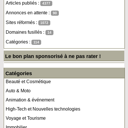
Articles publiés :
4377
Annonces en attente :
90
Sites réformés :
1072
Domaines fusillés :
14
Catégories :
114
Le bon plan sponsorisé à ne pas rater !
Catégories
Beauté et Cosmétique
Auto & Moto
Animation & événement
High-Tech et Nouvelles technologies
Voyage et Tourisme
Immobilier