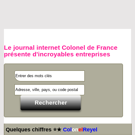
Le journal internet Colonel de France
présente d'incroyables entreprises
Quelques chiffres ⭐★
Col
on
el
Reyel