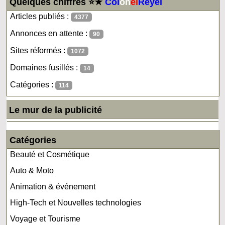
Quelques chiffres ⭐★
Col
on
el
Reyel
Articles publiés :
4377
Annonces en attente :
90
Sites réformés :
1072
Domaines fusillés :
14
Catégories :
114
Le mur de la publicité
Catégories
Beauté et Cosmétique
Auto & Moto
Animation & événement
High-Tech et Nouvelles technologies
Voyage et Tourisme