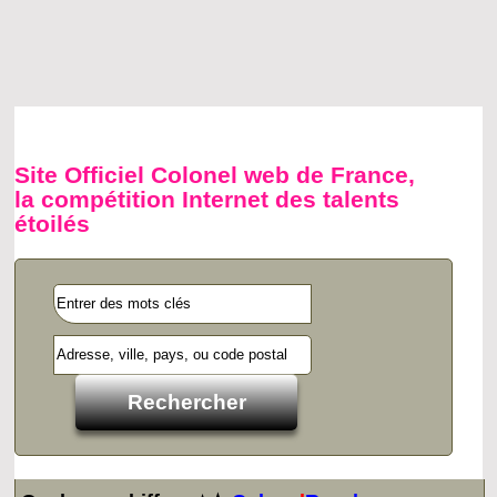
Site Officiel Colonel web de France,
la compétition Internet des talents
étoilés