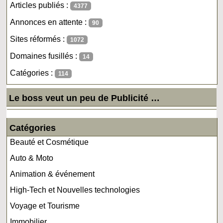
Articles publiés :
4377
Annonces en attente :
90
Sites réformés :
1072
Domaines fusillés :
14
Catégories :
114
Le boss veut un peu de Publicité …
Catégories
Beauté et Cosmétique
Auto & Moto
Animation & événement
High-Tech et Nouvelles technologies
Voyage et Tourisme
Immobilier