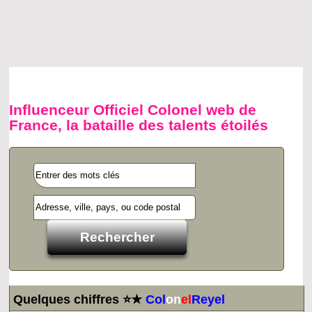
Influenceur Officiel Colonel web de
France, la bataille des talents étoilés
Quelques chiffres ⭐★
Col
on
el
Reyel