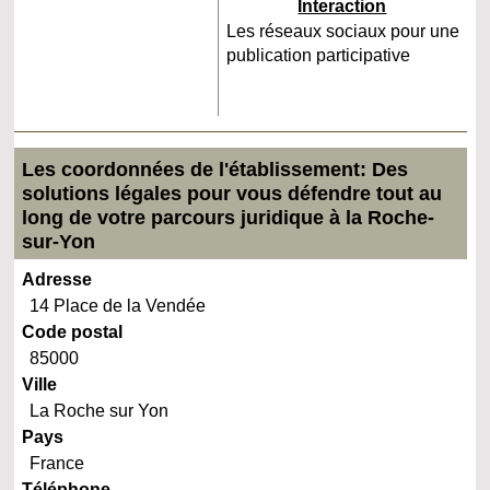
Interaction
Les réseaux sociaux pour une
publication participative
Les coordonnées de l'établissement: Des
solutions légales pour vous défendre tout au
long de votre parcours juridique à la Roche-
sur-Yon
Adresse
14 Place de la Vendée
Code postal
85000
Ville
La Roche sur Yon
Pays
France
Téléphone