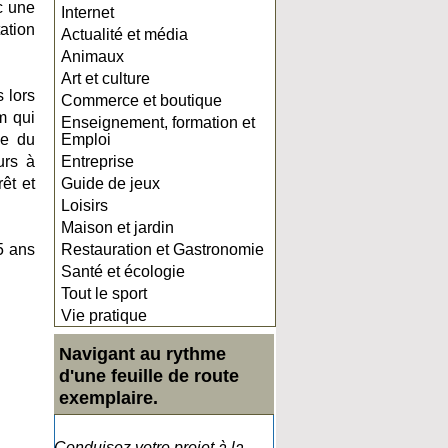
c une
Internet
ation
Actualité et média
Animaux
Art et culture
s lors
Commerce et boutique
m qui
Enseignement, formation et
ce du
Emploi
urs à
Entreprise
êt et
Guide de jeux
Loisirs
Maison et jardin
5 ans
Restauration et Gastronomie
Santé et écologie
Tout le sport
Vie pratique
Navigant au rythme
d'une feuille de route
exemplaire.
Conduisez votre projet à la