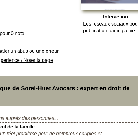
Interaction
Les réseaux sociaux pou
publication participative
 pour 0 note
naler un abus ou une erreur
xpérience / Noter la page
e de Sorel-Huet Avocats : expert en droit de
ons auprès des personnes...
it de la famille
 un réel problème pour de nombreux couples et...