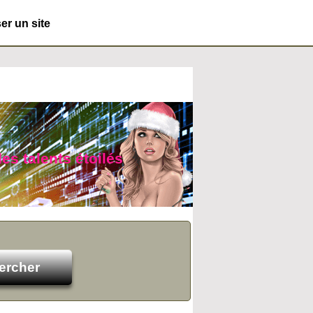
r un site
es talents étoilés