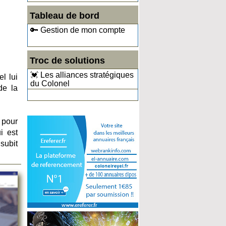
Tableau de bord
🔑 Gestion de mon compte
Troc de solutions
💓 Les alliances stratégiques
l lui
du Colonel
de la
 pour
i est
subit