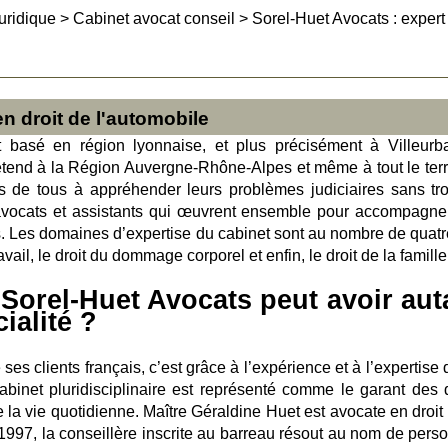
uridique
>
Cabinet avocat conseil
>
Sorel-Huet Avocats : expert
en droit de l'automobile
t basé en région lyonnaise, et plus précisément à Villeurb
étend à la Région Auvergne-Rhône-Alpes et même à tout le terri
êts de tous à appréhender leurs problèmes judiciaires sans tr
s avocats et assistants qui œuvrent ensemble pour accompagne
s. Les domaines d’expertise du cabinet sont au nombre de quatre.
ravail, le droit du dommage corporel et enfin, le droit de la famille
Sorel-Huet Avocats peut avoir aut
ialité ?
es clients français, c’est grâce à l’expérience et à l’expertise
abinet pluridisciplinaire est représenté comme le garant des d
 la vie quotidienne. Maître Géraldine Huet est avocate en droit 
s 1997, la conseillère inscrite au barreau résout au nom de pers