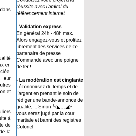
réussite avec l'amiral du
 dans
référencement Internet
-
Validation express
En général 24h - 48h max.
Alors engagez-vous et profitez
librement des services de ce
partenaire de presse
alité
Commandé avec une poigne
ux en
de fer !
ciée,
 leur
-
La modération est cinglante
utres
: économisez du temps et de
on et
l'argent en prenant le soin de
rédiger une bande-annonce de
qualité, ... Sinon ╰(◣﹏◢)╯
liers
vous serez jugé par la cour
ite à
martiale et banni des registres
te de
Colonel.
de la