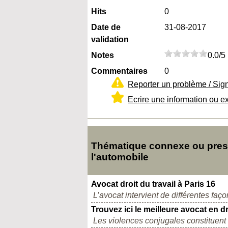
Hits
0
Date de
31-08-2017
validation
Notes
0.0/5
Commentaires
0
Reporter un problème / Sig
Ecrire une information ou e
Thématique connexe ou presqu
l'automobile
Avocat droit du travail à Paris 16
L’avocat intervient de différentes faç
Trouvez ici le meilleure avocat en dro
Les violences conjugales constituent