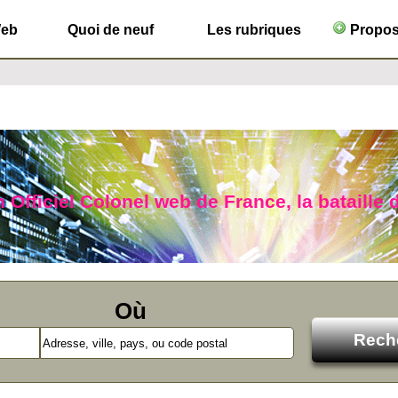
Web
Quoi de neuf
Les rubriques
Propose
 Officiel Colonel web de France, la bataille d
Où