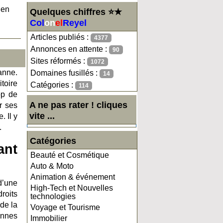
 en
Quelques chiffres ⭐★
Col
on
el
Reyel
Articles publiés :
4377
Annonces en attente :
90
Sites réformés :
1072
anne.
Domaines fusillés :
14
toire
Catégories :
114
op de
A ne pas rater ! cliques
r ses
vite ...
 Il y
.
Catégories
ant
Beauté et Cosmétique
Auto & Moto
Animation & événement
 d’une
High-Tech et Nouvelles
roits
technologies
de la
Voyage et Tourisme
onnes
Immobilier