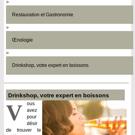
>
Restauration et Gastronomie
>
Œnologie
>
Drinkshop, votre expert en boissons
Drinkshop, votre expert en boissons
V
ous
avez
pour
désir
de trouver le