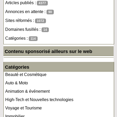
Articles publiés :
4377
Annonces en attente :
90
Sites réformés :
1072
Domaines fusillés :
14
Catégories :
114
Contenu sponsorisé ailleurs sur le web
Catégories
Beauté et Cosmétique
Auto & Moto
Animation & événement
High-Tech et Nouvelles technologies
Voyage et Tourisme
Immobilier