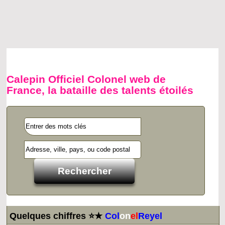
Calepin Officiel Colonel web de
France, la bataille des talents étoilés
Quelques chiffres ⭐★
Col
on
el
Reyel