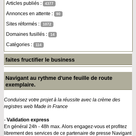
Articles publiés :
4377
Annonces en attente :
90
Sites réformés :
1072
Domaines fusillés :
14
Catégories :
114
faites fructifier le business
Navigant au rythme d'une feuille de route
exemplaire.
Conduisez votre projet à la réussite avec la crème des
registres web Made in France
-
Validation express
En général 24h - 48h max. Alors engagez-vous et profitez
librement des services de ce partenaire de presse Navigant