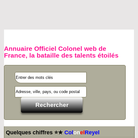
Annuaire Officiel Colonel web de
France, la bataille des talents étoilés
Quelques chiffres ⭐★
Col
on
el
Reyel