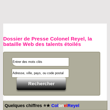
Dossier de Presse Colonel Reyel, la
bataille Web des talents étoilés
Quelques chiffres ⭐★
Col
on
el
Reyel