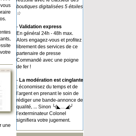
 vous
boutiques digitalisées 5 étoiles
oraire
☆
os.
-
Validation express
entes
En général 24h - 48h max.
ants,
Alors engagez-vous et profitez
ssite
librement des services de ce
votre
partenaire de presse
Commandé avec une poigne
de fer !
-
La modération est cinglante
: économisez du temps et de
l'argent en prenant le soin de
rédiger une bande-annonce de
qualité, ... Sinon ╰(◣﹏◢)╯
l'exterminateur Colonel
signifiera votre jugement.
r une