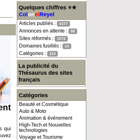
Quelques chiffres ⭐★
Col
on
el
Reyel
Articles publiés :
4377
Annonces en attente :
90
Sites réformés :
1072
Domaines fusillés :
14
Catégories :
114
La publicité du
Thésaurus des sites
français
Catégories
Beauté et Cosmétique
ent
Auto & Moto
Animation & événement
High-Tech et Nouvelles
s qui
technologies
ouvez
Voyage et Tourisme