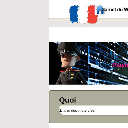
Carnet du 
Playl
Quoi