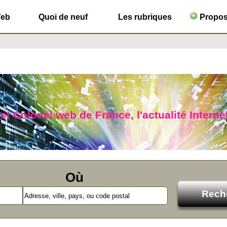
Web
Quoi de neuf
Les rubriques
Propose
ist Colonel web de France, l'actualité Interne
Où