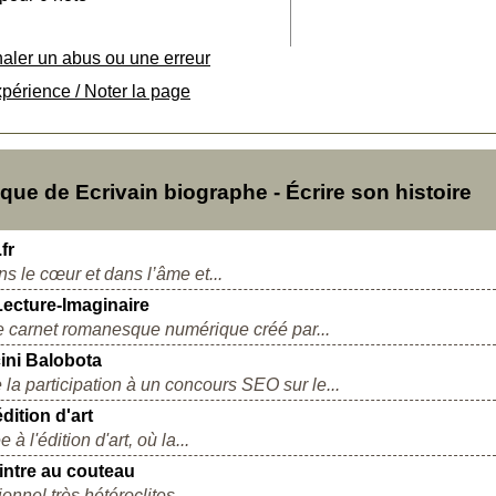
naler un abus ou une erreur
xpérience / Noter la page
e de Ecrivain biographe - Écrire son histoire
fr
s le cœur et dans l’âme et...
 Lecture-Imaginaire
le carnet romanesque numérique créé par...
ini Balobota
e la participation à un concours SEO sur le...
dition d'art
 l'édition d'art, où la...
intre au couteau
nnel très hétéroclites,...