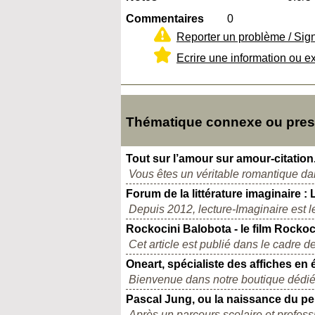
Commentaires
0
Reporter un problème / Sig
Ecrire une information ou e
Thématique connexe ou presqu
Tout sur l’amour sur amour-citation.
Vous êtes un véritable romantique dan
Forum de la littérature imaginaire :
Depuis 2012, lecture-Imaginaire est 
Rockocini Balobota - le film Rockoc
Cet article est publié dans le cadre d
Oneart, spécialiste des affiches en é
Bienvenue dans notre boutique dédiée à
Pascal Jung, ou la naissance du pe
Après un parcours scolaire et professio