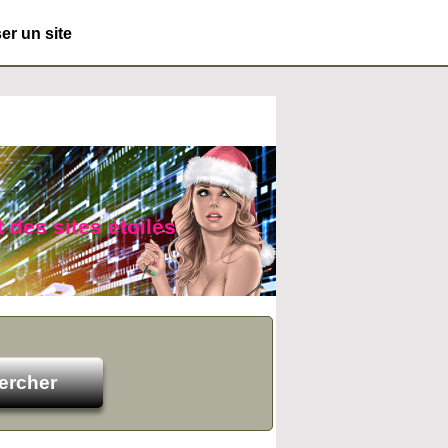
r un site
t des sites étoilés