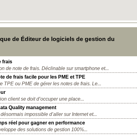
ue de Éditeur de logiciels de gestion du
 frais
on de note de frais. Déclinable sur smartphone et...
e de frais facile pour les PME et TPE
otre TPE ou PME de gérer les notes de frais. Le...
eur
ion client se doit d’occuper une place...
Data Quality management
ésormais impossible d’aller sur Internet et...
emps réel pour gagner en performance
éveloppe des solutions de gestion 100%...