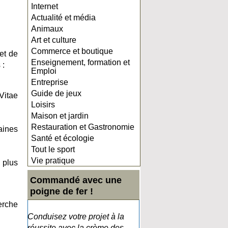
Internet
Actualité et média
Animaux
Art et culture
Commerce et boutique
et de
Enseignement, formation et
 :
Emploi
Entreprise
Guide de jeux
Vitae
Loisirs
Maison et jardin
Restauration et Gastronomie
aines
Santé et écologie
Tout le sport
Vie pratique
 plus
Commandé avec une
poigne de fer !
erche
Conduisez votre projet à la
réussite avec la crème des