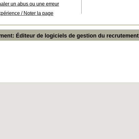
naler un abus ou une erreur
xpérience / Noter la page
ment: Éditeur de logiciels de gestion du recrutement