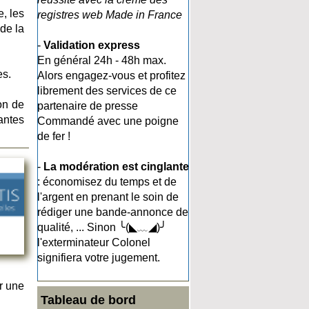
, les
registres web Made in France
de la
-
Validation express
En général 24h - 48h max.
es.
Alors engagez-vous et profitez
librement des services de ce
ion de
partenaire de presse
antes
Commandé avec une poigne
de fer !
-
La modération est cinglante
: économisez du temps et de
l'argent en prenant le soin de
rédiger une bande-annonce de
qualité, ... Sinon ╰(◣﹏◢)╯
l'exterminateur Colonel
signifiera votre jugement.
r une
Tableau de bord