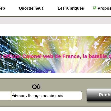
Web
Quoi de neuf
Les rubriques
Propose
 Officiel Colonel web de France, la bataille d
Où