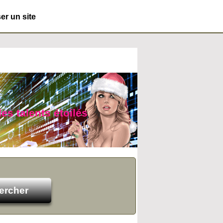
r un site
es talents étoilés