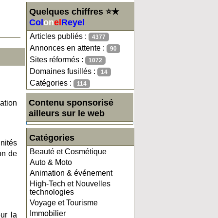
Quelques chiffres ⭐★
Col
on
el
Reyel
Articles publiés :
4377
Annonces en attente :
90
Sites réformés :
1072
Domaines fusillés :
14
Catégories :
114
Contenu sponsorisé
ation
ailleurs sur le web
Catégories
nités
Beauté et Cosmétique
on de
Auto & Moto
Animation & événement
High-Tech et Nouvelles
technologies
Voyage et Tourisme
Immobilier
ur la