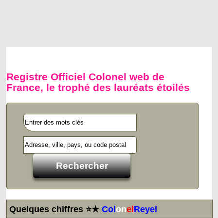
Registre Officiel Colonel web de
France, le trophé des lauréats étoilés
Quelques chiffres ⭐★
Col
on
el
Reyel