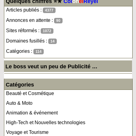
Quelques chiffres ⭐★
Col
on
el
Reyel
Articles publiés :
4377
Annonces en attente :
90
Sites réformés :
1072
Domaines fusillés :
14
Catégories :
114
Le boss veut un peu de Publicité …
Catégories
Beauté et Cosmétique
Auto & Moto
Animation & événement
High-Tech et Nouvelles technologies
Voyage et Tourisme