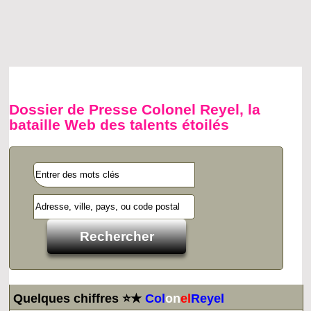
Dossier de Presse Colonel Reyel, la
bataille Web des talents étoilés
Quelques chiffres ⭐★
Col
on
el
Reyel