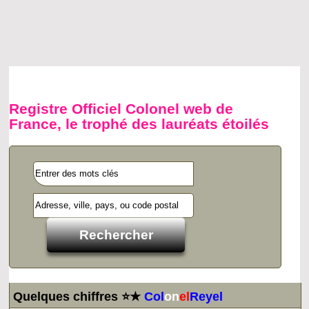
Registre Officiel Colonel web de
France, le trophé des lauréats étoilés
Quelques chiffres ⭐★
Col
on
el
Reyel