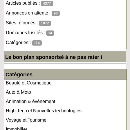
Articles publiés :
4377
Annonces en attente :
90
Sites réformés :
1072
Domaines fusillés :
14
Catégories :
114
Le bon plan sponsorisé à ne pas rater !
Catégories
Beauté et Cosmétique
Auto & Moto
Animation & événement
High-Tech et Nouvelles technologies
Voyage et Tourisme
Immobilier