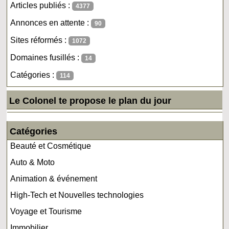
Articles publiés :
4377
Annonces en attente :
90
Sites réformés :
1072
Domaines fusillés :
14
Catégories :
114
Le Colonel te propose le plan du jour
Catégories
Beauté et Cosmétique
Auto & Moto
Animation & événement
High-Tech et Nouvelles technologies
Voyage et Tourisme
Immobilier