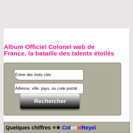
Album Officiel Colonel web de
France, la bataille des talents étoilés
Quelques chiffres ⭐★
Col
on
el
Reyel