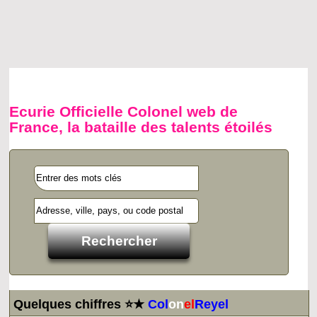
Ecurie Officielle Colonel web de
France, la bataille des talents étoilés
Quelques chiffres ⭐★
Col
on
el
Reyel