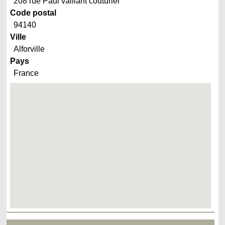
208 rue Paul vaillant couturier
Code postal
94140
Ville
Alforville
Pays
France